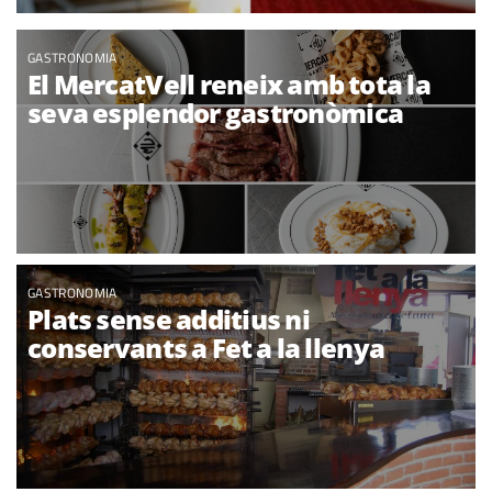
GASTRONOMIA
El MercatVell reneix amb tota la
seva esplendor gastronòmica
GASTRONOMIA
Plats sense additius ni
conservants a Fet a la llenya