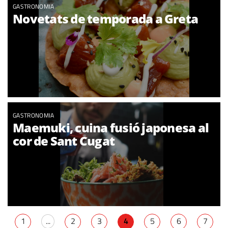
GASTRONOMIA
Novetats de temporada a Greta
GASTRONOMIA
Maemuki, cuina fusió japonesa al
cor de Sant Cugat
1
...
2
3
4
5
6
7