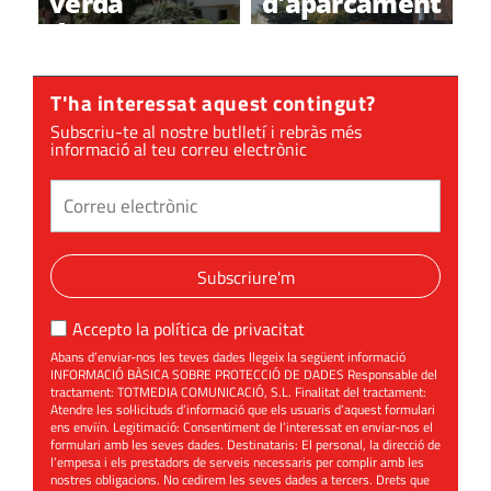
verda
d'aparcament
d'aparcament
a Sant Cugat
T'ha interessat aquest contingut?
Subscriu-te al nostre butlletí i rebràs més
informació al teu correu electrònic
Subscriure'm
Accepto la
política de privacitat
Abans d’enviar-nos les teves dades llegeix la següent informació
INFORMACIÓ BÀSICA SOBRE PROTECCIÓ DE DADES Responsable del
tractament: TOTMEDIA COMUNICACIÓ, S.L. Finalitat del tractament:
Atendre les sol·licituds d’informació que els usuaris d’aquest formulari
ens enviïn. Legitimació: Consentiment de l’interessat en enviar-nos el
formulari amb les seves dades. Destinataris: El personal, la direcció de
l’empesa i els prestadors de serveis necessaris per complir amb les
nostres obligacions. No cedirem les seves dades a tercers. Drets que