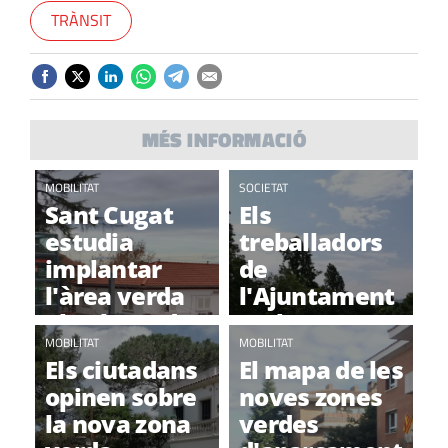
TRÀNSIT
MÉS INFORMACIÓ
MOBILITAT
SOCIETAT
Sant Cugat
Els
estudia
treballadors
implantar
de
l'àrea verda
l'Ajuntament
al voltant de
reclamen
les estacions
MOBILITAT
opcions per
MOBILITAT
Els ciutadans
El mapa de les
aparcar per
opinen sobre
noves zones
l'àrea verda
la nova zona
verdes