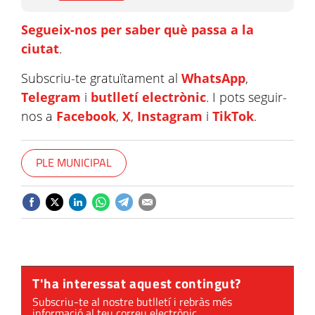
Segueix-nos per saber què passa a la
ciutat
.
Subscriu-te gratuïtament al
WhatsApp
,
Telegram
i
butlletí electrònic
. I pots seguir-
nos a
Facebook
,
X
,
Instagram
i
TikTok
.
PLE MUNICIPAL
T'ha interessat aquest contingut?
Subscriu-te al nostre butlletí i rebràs més
informació al teu correu electrònic