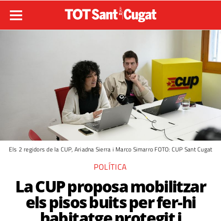
Els 2 regidors de la CUP, Ariadna Sierra i Marco Simarro FOTO: CUP Sant Cugat
POLÍTICA
La CUP proposa mobilitzar
els pisos buits per fer-hi
habitatge protegit i