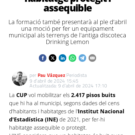
assequible
La formació també presentarà al ple d'abril
una moció per fer un equipament
municipal als terrenys de l'antiga discoteca
Drinking Lemon
per
Pau Vázquez
Periodista
9 d’abril de 2024 15:45
Actualitzada: 9 d’abril de 2024 17:10
La
CUP
vol mobilitzar els
2.417 pisos buits
que hi ha al municipi, segons dades del cens
d'habitants i habitatges de l'
Institut Nacional
d'Estadística (INE)
de 2021, per fer-hi
habitatge assequible o protegit.