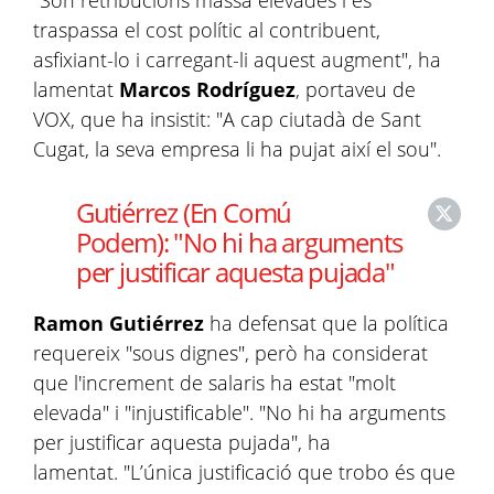
"Són retribucions massa elevades i es
traspassa el cost polític al contribuent,
asfixiant-lo i carregant-li aquest augment", ha
lamentat
Marcos Rodríguez
, portaveu de
VOX, que ha insistit: "A cap ciutadà de Sant
Cugat, la seva empresa li ha pujat així el sou".
Gutiérrez (En Comú
Podem): "No hi ha arguments
per justificar aquesta pujada"
Ramon Gutiérrez
ha defensat que la política
requereix "sous dignes", però ha considerat
que l'increment de salaris ha estat "molt
elevada" i "injustificable". "No hi ha arguments
per justificar aquesta pujada", ha
lamentat. "L’única justificació que trobo és que