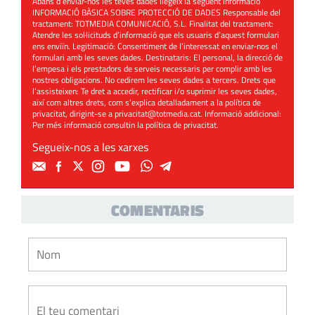
Abans d’enviar-nos les teves dades llegeix la següent informació
INFORMACIÓ BÀSICA SOBRE PROTECCIÓ DE DADES Responsable del
tractament: TOTMEDIA COMUNICACIÓ, S.L. Finalitat del tractament:
Atendre les sol·licituds d’informació que els usuaris d’aquest formulari
ens enviïn. Legitimació: Consentiment de l’interessat en enviar-nos el
formulari amb les seves dades. Destinataris: El personal, la direcció de
l’empesa i els prestadors de serveis necessaris per complir amb les
nostres obligacions. No cedirem les seves dades a tercers. Drets que
l’assisteixen: Te dret a accedir, rectificar i/o suprimir les seves dades,
així com altres drets, com s’explica detalladament a la política de
privacitat, dirigint-se a
privacitat@totmedia.cat
. Informació addicional:
Per més informació consultin la
política de privacitat
.
Segueix-nos a les xarxes
COMENTARIS