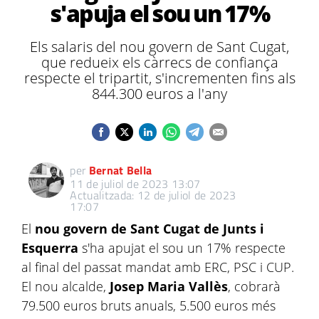
s'apuja el sou un 17%
Els salaris del nou govern de Sant Cugat,
que redueix els càrrecs de confiança
respecte el tripartit, s'incrementen fins als
844.300 euros a l'any
per
Bernat Bella
11 de juliol de 2023 13:07
Actualitzada: 12 de juliol de 2023
17:07
El
nou govern de Sant Cugat de Junts i
Esquerra
s'ha apujat el sou un 17% respecte
al final del passat mandat amb ERC, PSC i CUP.
El nou alcalde,
Josep Maria Vallès
, cobrarà
79.500 euros bruts anuals, 5.500 euros més