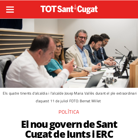
Els quatre tinents d'alcaldia i l'alcalde Josep Maria Vallès durant el ple extraordinari
d'aquest 11 de juliol FOTO: Bernat Millet
POLÍTICA
El nou govern de Sant
Cugat de Junts i ERC