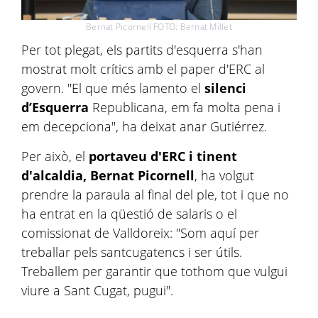
Bernat Picornell FOTO: Bernat Millet
Per tot plegat, els partits d'esquerra s'han
mostrat molt crítics amb el paper d'ERC al
govern. "El que més lamento el
silenci
d’Esquerra
Republicana, em fa molta pena i
em decepciona", ha deixat anar Gutiérrez.
Per això, el
portaveu d'ERC i tinent
d'alcaldia, Bernat Picornell
, ha volgut
prendre la paraula al final del ple, tot i que no
ha entrat en la qüestió de salaris o el
comissionat de Valldoreix: "Som aquí per
treballar pels santcugatencs i ser útils.
Treballem per garantir que tothom que vulgui
viure a Sant Cugat, pugui".