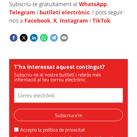
Subscriu-te gratuïtament al
WhatsApp
,
Telegram
i
butlletí electrònic
. I pots seguir-
nos a
Facebook
,
X
,
Instagram
i
TikTok
.
T'ha interessat aquest contingut?
Subscriu-te al nostre butlletí i rebràs més
informació al teu correu electrònic
Subscriure'm
Accepto la
política de privacitat