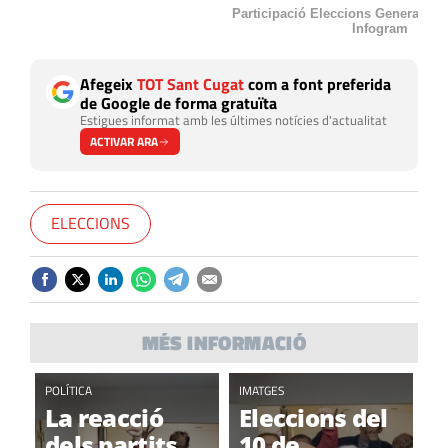
Participació Eleccions Generals 
Infogram
Afegeix
TOT Sant Cugat
com a font preferida
de Google de forma gratuïta
Estigues informat amb les últimes notícies d'actualitat
ACTIVAR ARA
ELECCIONS
MÉS INFORMACIÓ
POLÍTICA
IMATGES
La reacció
Eleccions del
dels partits
10 de