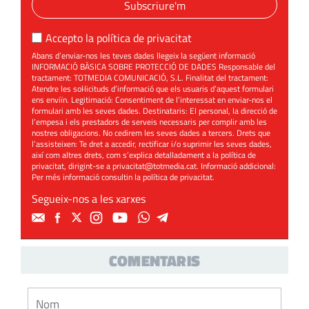
Subscriure'm
Accepto la
política de privacitat
Abans d’enviar-nos les teves dades llegeix la següent informació
INFORMACIÓ BÀSICA SOBRE PROTECCIÓ DE DADES Responsable del
tractament: TOTMEDIA COMUNICACIÓ, S.L. Finalitat del tractament:
Atendre les sol·licituds d’informació que els usuaris d’aquest formulari
ens enviïn. Legitimació: Consentiment de l’interessat en enviar-nos el
formulari amb les seves dades. Destinataris: El personal, la direcció de
l’empesa i els prestadors de serveis necessaris per complir amb les
nostres obligacions. No cedirem les seves dades a tercers. Drets que
l’assisteixen: Te dret a accedir, rectificar i/o suprimir les seves dades,
així com altres drets, com s’explica detalladament a la política de
privacitat, dirigint-se a
privacitat@totmedia.cat
. Informació addicional:
Per més informació consultin la
política de privacitat
.
Segueix-nos a les xarxes
COMENTARIS