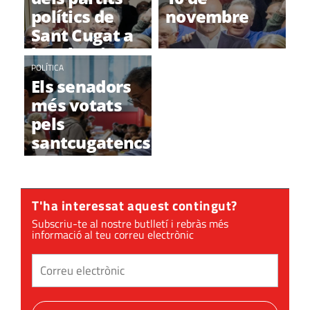
polítics de
novembre
Sant Cugat a
les eleccions
generals
POLÍTICA
Els senadors
més votats
pels
santcugatencs
T'ha interessat aquest contingut?
Subscriu-te al nostre butlletí i rebràs més
informació al teu correu electrònic