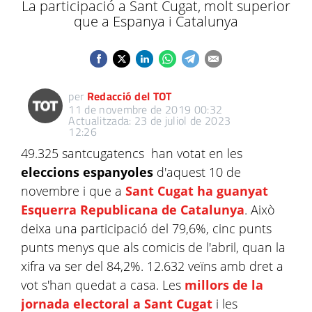
La participació a Sant Cugat, molt superior
que a Espanya i Catalunya
per
Redacció del TOT
11 de novembre de 2019 00:32
Actualitzada: 23 de juliol de 2023
12:26
49.325 santcugatencs han votat en les
eleccions espanyoles
d'aquest 10 de
novembre i que a
Sant Cugat ha guanyat
Esquerra Republicana de Catalunya
. Això
deixa una participació del 79,6%, cinc punts
punts menys que als comicis de l'abril, quan la
xifra va ser del 84,2%. 12.632 veïns amb dret a
vot s'han quedat a casa. Les
millors de la
jornada electoral a Sant Cugat
i les