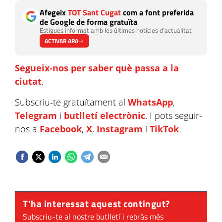
Afegeix
TOT Sant Cugat
com a font preferida
de Google de forma gratuïta
Estigues informat amb les últimes notícies d'actualitat
ACTIVAR ARA
Segueix-nos per saber què passa a la
ciutat
.
Subscriu-te gratuïtament al
WhatsApp
,
Telegram
i
butlletí electrònic
. I pots seguir-
nos a
Facebook
,
X
,
Instagram
i
TikTok
.
T'ha interessat aquest contingut?
Subscriu-te al nostre butlletí i rebràs més