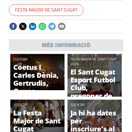
FESTA MAJOR DE SANT CUGAT
MÉS INFORMACIÓ
CULTURA
FESTA MAJOR DE SANT CUGAT
2026
Coetus i
El Sant Cugat
Carles Dènia,
Esport Futbol
Gertrudis,
Club,
Oques
pregoner de
Grasses i
la Festa Major
Animal, per la
SOCIETAT
SOCIETAT
La Festa
Ja hi ha dates
Festa Major
Major de Sant
per
Cugat
inscriure's al