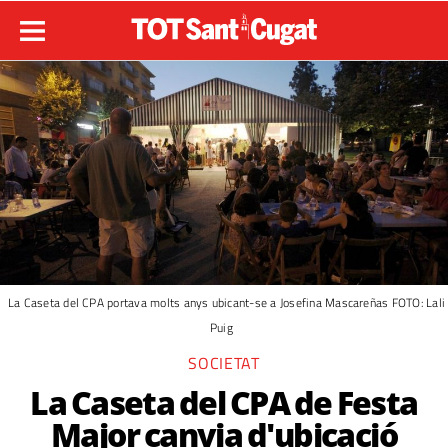
La Caseta del CPA portava molts anys ubicant-se a Josefina Mascareñas FOTO: Lali
Puig
SOCIETAT
La Caseta del CPA de Festa
Major canvia d'ubicació