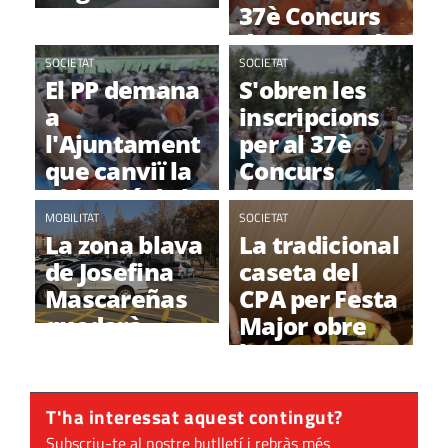
estrena tres
37è Concurs
nous espais
d'Arrossos de
SOCIETAT
Festa Major
SOCIETAT
El PP demana
S'obren les
a
inscripcions
l'Ajuntament
per al 37è
que canviï la
Concurs
ubicació de la
d'Arrossos de
Festa Major
MOBILITAT
Festa Major
SOCIETAT
La zona blava
La tradicional
Alternativa
de Josefina
caseta del
Mascareñas
CPA per Festa
quedarà
Major obre
inhabilitada
les seves
per Festa
portes en un
Major
nou espai
T'ha interessat aquest contingut?
Subscriu-te al nostre butlletí i rebràs més