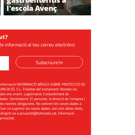
l'escola Avenç
ut?
és informació al teu correu electrònic
Subscriure'm
üent informació INFORMACIÓ BÀSICA SOBRE PROTECCIÓ DE
ACIÓ, S.L. Finalitat del tractament: Atendre les
mulari ens enviïn. Legitimació: Consentiment de
ades. Destinataris: El personal, la direcció de l’empesa i
les nostres obligacions. No cedirem les seves dades a
ificar i/o suprimir les seves dades, així com altres drets,
 dirigint-se a
privacitat@totmedia.cat
. Informació
 privacitat
.