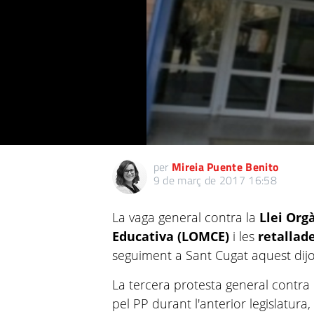
per
Mireia Puente Benito
9 de març de 2017 16:58
La vaga general contra la
Llei Org
Educativa (LOMCE)
i les
retallad
seguiment a Sant Cugat aquest dij
La tercera protesta general contra
pel PP durant l'anterior legislatura