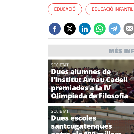
EDUCACIÓ
EDUCACIÓ INFANTIL
MÉS IN
SOCIETAT
Dues alumnes de
l'institut Arnau Cadell
premiades a la IV
Olimpíada de Filosofia
SOCIETAT
Dues escoles
santcugatenques
entre els 100 millors