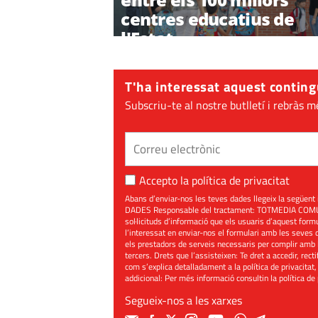
centres educatius de
l'Estat
T'ha interessat aquest conting
Subscriu-te al nostre butlletí i rebràs m
Accepto la
política de privacitat
Abans d’enviar-nos les teves dades llegeix la seg
DADES Responsable del tractament: TOTMEDIA COMUNIC
sol·licituds d’informació que els usuaris d’aquest for
l’interessat en enviar-nos el formulari amb les seves d
els prestadors de serveis necessaris per complir amb 
tercers. Drets que l’assisteixen: Te dret a accedir, rect
com s’explica detalladament a la política de privacitat,
addicional: Per més informació consultin la
política de
Segueix-nos a les xarxes