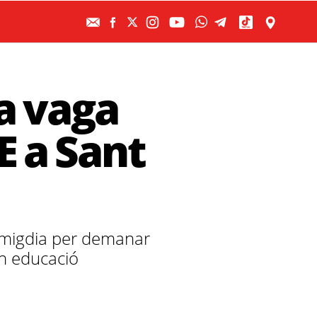
a vaga
E a Sant
t migdia per demanar
en educació