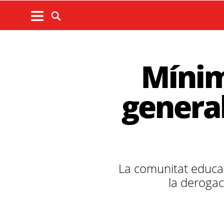
Mínim
general
La comunitat educat
la derogac