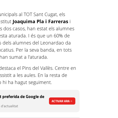
nicipals al TOT Sant Cugat, els
nstitut
Joaquima Pla i Farreras
i
ts dos casos, han estat els alumnes
esta aturada. I és que un 60% de
70% dels alumnes del Leonardao da
ucatius. Per la seva banda, en tots
'han sumat a l'aturada.
destaca el Pins del Vallès. Centre en
istit a les aules. En la resta de
no hi ha hagut seguiment.
 preferida de Google de
ACTIVAR ARA
 d'actualitat