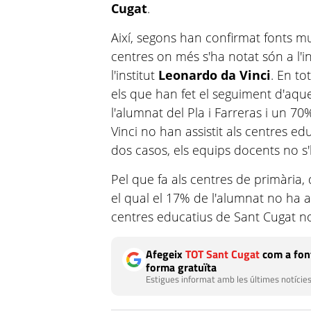
Cugat
.
Així, segons han confirmat fonts mu
centres on més s'ha notat són a l'i
l'institut
Leonardo da Vinci
. En to
els que han fet el seguiment d'aqu
l'alumnat del Pla i Farreras i un 
Vinci no han assistit als centres ed
dos casos, els equips docents no s
Pel que fa als centres de primària, 
el qual el 17% de l'alumnat no ha ass
centres educatius de Sant Cugat 
Afegeix
TOT Sant Cugat
com a font
forma gratuïta
Estigues informat amb les últimes notícies