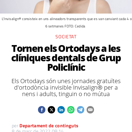
L'Invisalign® consisteix en uns alineadors transparents que es van canviant cada 4 o
6 setmanes FOTO: Cedida
SOCIETAT
Tornen els Ortodays a les
clíniques dentals de Grup
Policlínic
Els Ortodays són unes jornades gratuïtes
d'ortodòncia invisible Invisalign® per a
nens i adults, tinguin o no mútua
per
Departament de continguts
8 de març de 2022 08:14