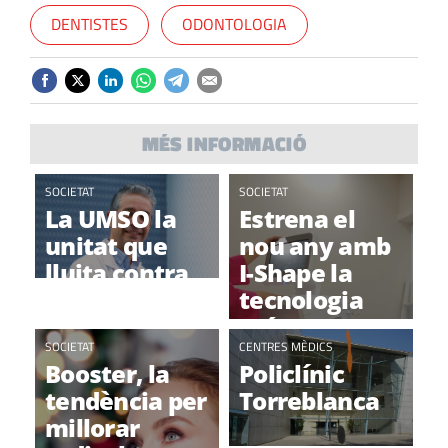
DENTISTES
ODONTOLOGIA
MÉS INFORMACIÓ
SOCIETAT
SOCIETAT
La UMSO la
Estrena el
unitat que
nou any amb
lluita contra
I-Shape la
el sobrepès i
tecnologia
l’obesitat
més puntera
SOCIETAT
per reafirmar
CENTRES MÈDICS
Booster, la
Policlínic
i remodelar
tendència per
Torreblanca
millorar