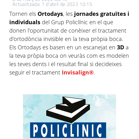
Actualitzada: 1 d’abril de 2022 10:15
Tornen els
Ortodays
, les
jornades gratuïtes i
individuals
del Grup Policlínic en el que
donen l'oportunitat de conèixer el tractament
d'ortodòncia invisible en la teva pròpia boca.
Els Ortodays es basen en un escanejat en
3D
a
la teva pròpia boca on veuràs com es modelen
les teves dents i el resultat final si decideixes
seguir el tractament
Invisalign®
.