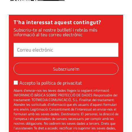
domicilis de
la Floresta i
T'ha interessat aquest contingut?
les Planes
Subscriu-te al nostre butlletí i rebràs més
informació al teu correu electrònic
Subscriure'm
Accepto la
política de privacitat
Abans d’enviar-nos les teves dades llegeix la següent informació
INFORMACIÓ BÀSICA SOBRE PROTECCIÓ DE DADES Responsable del
tractament: TOTMEDIA COMUNICACIÓ, S.L. Finalitat del tractament:
Atendre les sol·licituds d’informació que els usuaris d’aquest formulari
ens enviïn. Legitimació: Consentiment de l’interessat en enviar-nos el
formulari amb les seves dades. Destinataris: El personal, la direcció de
l’empesa i els prestadors de serveis necessaris per complir amb les
nostres obligacions. No cedirem les seves dades a tercers. Drets que
l’assisteixen: Te dret a accedir, rectificar i/o suprimir les seves dades,