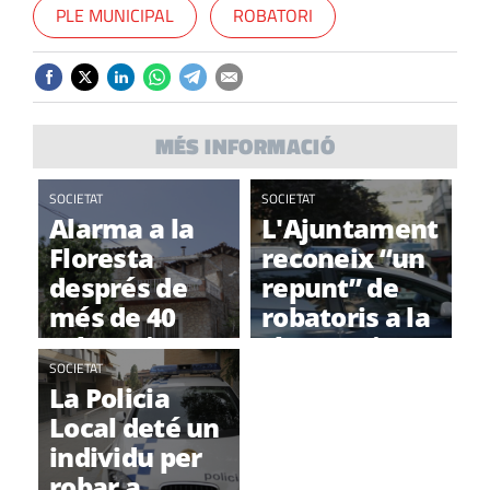
PLE MUNICIPAL
ROBATORI
MÉS INFORMACIÓ
SOCIETAT
SOCIETAT
Alarma a la
L'Ajuntament
Floresta
reconeix “un
després de
repunt” de
més de 40
robatoris a la
robatoris
Floresta i
durant l'agost
SOCIETAT
assegura que
La Policia
actuarà
Local deté un
individu per
robar a