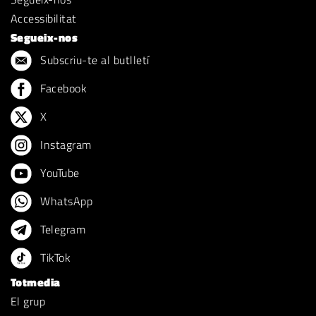
Accessibilitat
Segueix-nos
Subscriu-te al butlletí
Facebook
X
Instagram
YouTube
WhatsApp
Telegram
TikTok
Totmedia
El grup