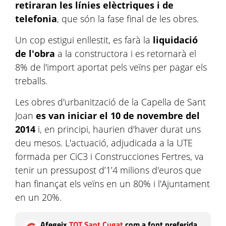
retiraran les línies elèctriques i de
telefonia
, que són la fase final de les obres.
Un cop estigui enllestit, es farà la
liquidació
de l'obra
a la constructora i es retornarà el
8% de l'import aportat pels veïns per pagar els
treballs.
Les obres d'urbanització de la Capella de Sant
Joan
es van iniciar el 10 de novembre del
2014
i, en principi, haurien d'haver durat uns
deu mesos. L'actuació, adjudicada a la
UTE
formada per
CiC3
i
Construcciones
Fertres
, va
tenir un pressupost d’1
’
4 milions d'euros que
han finançat els veïns en un 80% i l'Ajuntament
en un 20%.
Afegeix
TOT Sant Cugat
com a font preferida