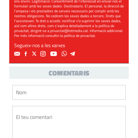
ens enviïn. Legitimació: Consentiment de l’interessat en enviar-nos el
formulari amb les seves dades. Destinataris: El personal, la direcció de
l’empesa i els prestadors de serveis necessaris per complir amb les
nostres obligacions. No cedirem les seves dades a tercers. Drets que
l’assisteixen: Te dret a accedir, rectificar i/o suprimir les seves dades,
així com altres drets, com s’explica detalladament a la política de
privacitat, dirigint-se a
privacitat@totmedia.cat
. Informació addicional:
Per més informació consultin la
política de privacitat
.
Segueix-nos a les xarxes
COMENTARIS