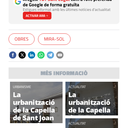
de Google de forma gratuïta
Estigues informat amb les últimes notícies d'actualitat
ACTIVAR ARA
OBRES
MIRA-SOL
MÉS INFORMACIÓ
URBANISME
ACTUALITAT
La
La
urbanització
urbanització
de la Capella
de la Capella
de Sant Joan
de Sant Joan
encara la
farà tallar el
ACTUALITAT