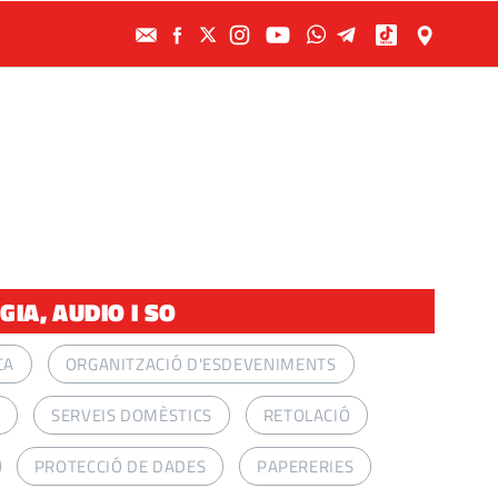
IA, AUDIO I SO
CA
ORGANITZACIÓ D'ESDEVENIMENTS
A
SERVEIS DOMÈSTICS
RETOLACIÓ
PROTECCIÓ DE DADES
PAPERERIES