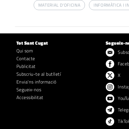
MATERIAL D'OFICINA
INFORMÀTICA I I
Tot Sant Cugat
Segueix-n
Qui som
Subscr
Contacte
Face
Publicitat
Subscriu-te al butlletí
X
Envia'ns informació
Insta
Segueix-nos
Accessibilitat
YouTu
Teleg
TikTo