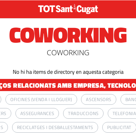
COWORKING
COWORKING
No hi ha items de directory en aquesta categoria
OS RELACIONATS AMB EMPRESA, TECNOLOG
OFICINES (VENDA I LLOGUER)
ASCENSORS
BAN
ERS
ASSEGURANCES
TRADUCCIONS
TELEFONI
NS
RECICLATGES I DESBALLESTAMENTS
PUBLICITAT