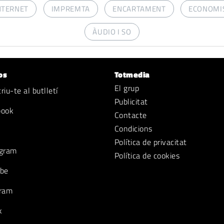
NTERNET
IMPREMTA
ENCARTAMENT
ECONOMI
ÀUDIO I SO
os
Totmedia
El grup
iu-te al butlletí
Publicitat
book
Contacte
Condicions
Política de privacitat
gram
Política de cookies
be
ram
k