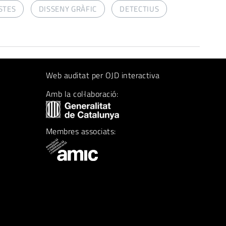
STES
DISSENY GRÀFIC
DETECTIUS
Web auditat per OJD interactiva
Amb la col·laboració:
Membres associats: