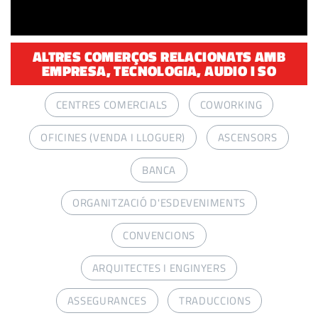
ALTRES COMERÇOS RELACIONATS AMB
EMPRESA, TECNOLOGIA, AUDIO I SO
CENTRES COMERCIALS
COWORKING
OFICINES (VENDA I LLOGUER)
ASCENSORS
BANCA
ORGANITZACIÓ D'ESDEVENIMENTS
CONVENCIONS
ARQUITECTES I ENGINYERS
ASSEGURANCES
TRADUCCIONS