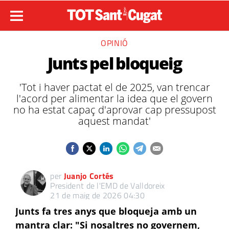
OPINIÓ
Junts pel bloqueig
'Tot i haver pactat el de 2025, van trencar
l'acord per alimentar la idea que el govern
no ha estat capaç d'aprovar cap pressupost
aquest mandat'
per
Juanjo Cortés
President de l'EMD de Valldoreix
21 de maig de 2026 04:30
Junts fa tres anys que bloqueja amb un
mantra clar: "Si nosaltres no governem,