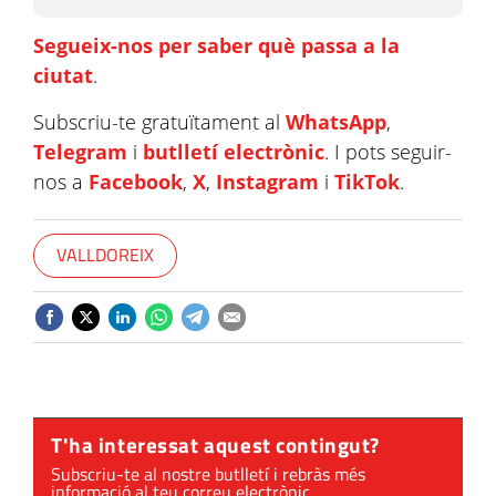
Segueix-nos per saber què passa a la
ciutat
.
Subscriu-te gratuïtament al
WhatsApp
,
Telegram
i
butlletí electrònic
. I pots seguir-
nos a
Facebook
,
X
,
Instagram
i
TikTok
.
VALLDOREIX
T'ha interessat aquest contingut?
Subscriu-te al nostre butlletí i rebràs més
informació al teu correu electrònic