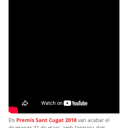
Els
Premis Sant Cugat 2018
van acabar el
diumenge 31 de març, amb l'entrega dels