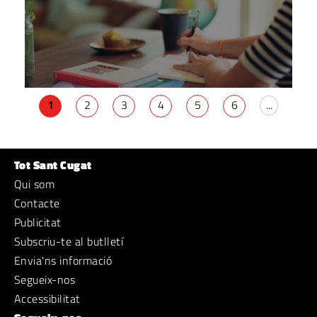
1
2
3
4
5
6
...
Tot Sant Cugat
Qui som
Contacte
Publicitat
Subscriu-te al butlletí
Envia'ns informació
Segueix-nos
Accessibilitat