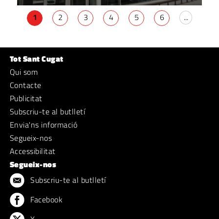
1
2
3
4
5
6
...
Tot Sant Cugat
Qui som
Contacte
Publicitat
Subscriu-te al butlletí
Envia'ns informació
Segueix-nos
Accessibilitat
Segueix-nos
Subscriu-te al butlletí
Facebook