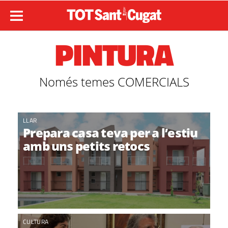
PINTURA
Només temes COMERCIALS
LLAR
Prepara casa teva per a l’estiu
amb uns petits retocs
CULTURA