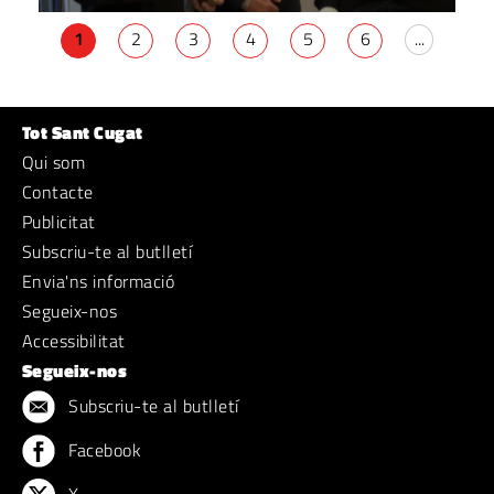
1
2
3
4
5
6
...
Tot Sant Cugat
Qui som
Contacte
Publicitat
Subscriu-te al butlletí
Envia'ns informació
Segueix-nos
Accessibilitat
Segueix-nos
Subscriu-te al butlletí
Facebook