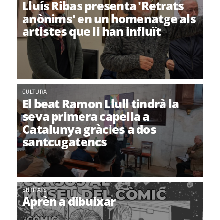
Lluís Ribas presenta 'Retrats
anònims' en un homenatge als
artistes que li han influït
CULTURA
El beat Ramon Llull tindrà la
seva primera capella a
Catalunya gràcies a dos
santcugatencs
ENTITATS
Aprèn a dibuixar