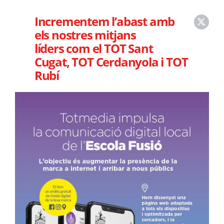
Incrementem l’abast amb
els nostres mitjans
líders com el TOT Sant
Cugat, TOT Cerdanyola i TOT
Rubí