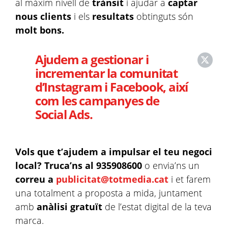
al màxim nivell de
trànsit
i ajudar a
captar
nous clients
i els
resultats
obtinguts són
molt bons.
Ajudem a gestionar i
incrementar la comunitat
d’Instagram i Facebook, així
com les campanyes de
Social Ads.
Vols que t’ajudem a impulsar el teu negoci
local?
Truca’ns al 935908600
o envia’ns un
correu a
publicitat@totmedia.cat
i et farem
una totalment a proposta a mida, juntament
amb
anàlisi gratuït
de l’estat digital de la teva
marca​.