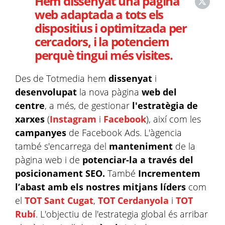
Hem dissenyat una pàgina
web adaptada a tots els
dispositius i optimitzada per
cercadors, i la potenciem
perquè tingui més visites.
Des de Totmedia hem
dissenyat
i
desenvolupat
la nova pàgina
web del
centre
, a més, de gestionar
l'estratègia de
xarxes
(
Instagram
i
Facebook
), així com les
campanyes
de Facebook Ads. L'àgencia
també s'encarrega del
manteniment
de la
pàgina web i de
potenciar-la a través del
posicionament
SEO.
També
Incrementem
l’abast amb els nostres mitjans líders
com
el
TOT Sant Cugat
,
TOT Cerdanyola
i
TOT
Rubí
.
L'objectiu de l'estrategia global és arribar