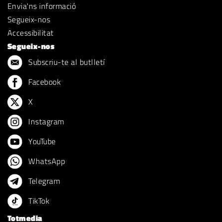
Envia'ns informació
Segueix-nos
Accessibilitat
Segueix-nos
Subscriu-te al butlletí
Facebook
X
Instagram
YouTube
WhatsApp
Telegram
TikTok
Totmedia