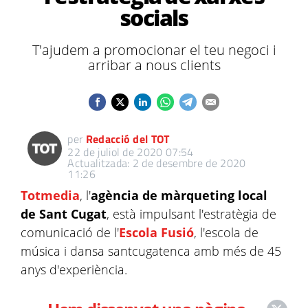
socials
T'ajudem a promocionar el teu negoci i
arribar a nous clients
per
Redacció del TOT
22 de juliol de 2020 07:54
Actualitzada: 2 de desembre de 2020
11:26
Totmedia
, l'
agència de màrqueting local
de Sant Cugat
, està impulsant l'estratègia de
comunicació de l'
Escola Fusió
, l'escola de
música i dansa santcugatenca amb més de 45
anys d'experiència.