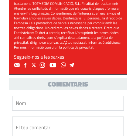
tractament: TOTMEDIA COMUNICACIÓ, S.L. Finalitat del tractament:
Atendre les sol·licituds d’informació que els usuaris d’aquest formulari
ens enviïn. Legitimació: Consentiment de l’interessat en enviar-nos el
formulari amb les seves dades. Destinataris: El personal, la direcció de
l’empesa i els prestadors de serveis necessaris per complir amb les
nostres obligacions. No cedirem les seves dades a tercers. Drets que
l’assisteixen: Te dret a accedir, rectificar i/o suprimir les seves dades,
així com altres drets, com s’explica detalladament a la política de
privacitat, dirigint-se a
privacitat@totmedia.cat
. Informació addicional:
Per més informació consultin la
política de privacitat
.
Segueix-nos a les xarxes
COMENTARIS