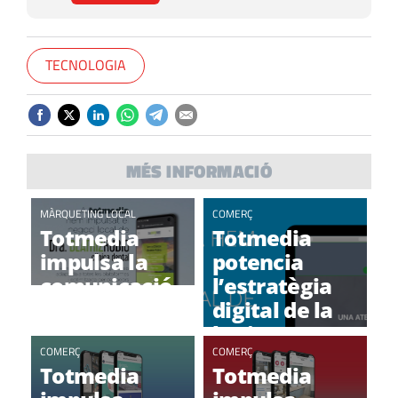
TECNOLOGIA
MÉS INFORMACIÓ
MÀRQUETING LOCAL
COMERÇ
Totmedia
Totmedia
impulsa la
potencia
comunicació
l’estratègia
de la Clínica
digital de la
Dental
botiga
Beatriz Rubio
COMERÇ
d’alimentació
COMERÇ
Totmedia
Totmedia
TOT BO