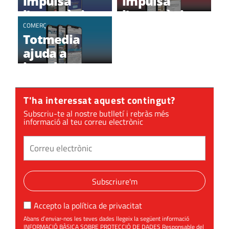
impulsa
impulsa
l’estratègia
l’estratègia
digital de la
digital de
COMERÇ
Totmedia
Farmàcia La
Catalònia
ajuda a
Floresta
Ceràmica
impulsar
l’estratègia
digital
T'ha interessat aquest contingut?
d'Indus
Subscriu-te al nostre butlletí i rebràs més
informació al teu correu electrònic
Subscriure'm
Accepto la
política de privacitat
Abans d’enviar-nos les teves dades llegeix la següent informació
INFORMACIÓ BÀSICA SOBRE PROTECCIÓ DE DADES Responsable del