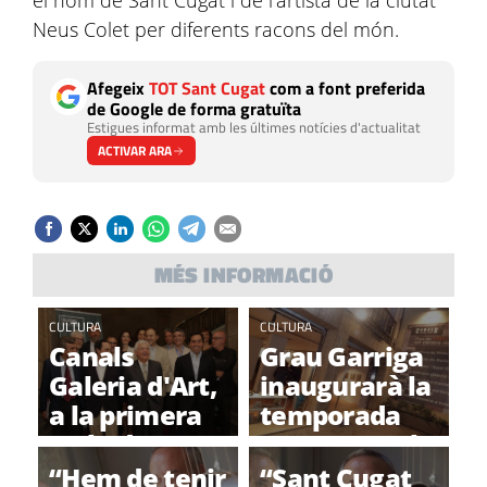
el nom de Sant Cugat i de l'artista de la ciutat
Neus Colet per diferents racons del món.
Afegeix
TOT Sant Cugat
com a font preferida
de Google de forma gratuïta
Estigues informat amb les últimes notícies d'actualitat
ACTIVAR ARA
MÉS INFORMACIÓ
CULTURA
CULTURA
Canals
Grau Garriga
Galeria d'Art,
inaugurarà la
a la primera
temporada
trobada
2011-2012 a la
internacional
Canals
“Hem de tenir
“Sant Cugat