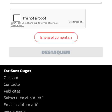
DESTAQUEM
Tot Sant Cugat
Qui som
Contacte
Publicitat
Subscriu-te al butlletí
Envia'ns informació
Segueix-nos