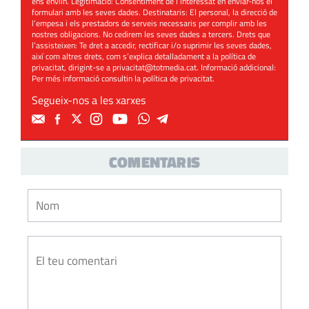
ens enviïn. Legitimació: Consentiment de l’interessat en enviar-nos el
formulari amb les seves dades. Destinataris: El personal, la direcció de
l’empesa i els prestadors de serveis necessaris per complir amb les
nostres obligacions. No cedirem les seves dades a tercers. Drets que
l’assisteixen: Te dret a accedir, rectificar i/o suprimir les seves dades,
així com altres drets, com s’explica detalladament a la política de
privacitat, dirigint-se a
privacitat@totmedia.cat
. Informació addicional:
Per més informació consultin la
política de privacitat
.
Segueix-nos a les xarxes
COMENTARIS