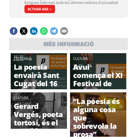
Estigues informat amb les últimes notícies d'actualitat
ACTIVAR ARA
MÉS INFORMACIÓ
CULTURA
CULTURA
La poesia
Avui
envairà Sant
comença el XI
Cugat del 16
Festival de
al 23
Poesia de
d'octubre
Sant Cugat
CULTURA
“La poesia és
Gerard
alguna cosa
Vergés, poeta
que
tortosí, és el
sobrevola la
convidat
prosa”