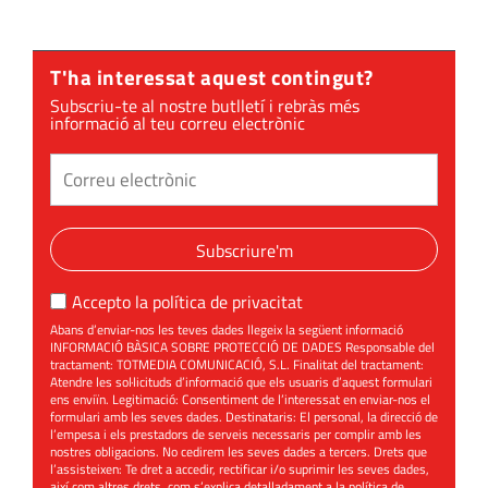
d'honor al
Festival de
Poesia
T'ha interessat aquest contingut?
Subscriu-te al nostre butlletí i rebràs més
informació al teu correu electrònic
Subscriure'm
Accepto la
política de privacitat
Abans d’enviar-nos les teves dades llegeix la següent informació
INFORMACIÓ BÀSICA SOBRE PROTECCIÓ DE DADES Responsable del
tractament: TOTMEDIA COMUNICACIÓ, S.L. Finalitat del tractament:
Atendre les sol·licituds d’informació que els usuaris d’aquest formulari
ens enviïn. Legitimació: Consentiment de l’interessat en enviar-nos el
formulari amb les seves dades. Destinataris: El personal, la direcció de
l’empesa i els prestadors de serveis necessaris per complir amb les
nostres obligacions. No cedirem les seves dades a tercers. Drets que
l’assisteixen: Te dret a accedir, rectificar i/o suprimir les seves dades,
així com altres drets, com s’explica detalladament a la política de