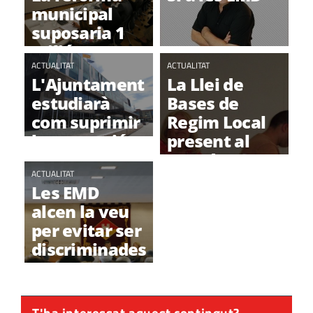
municipal
suposaria 1
milió
d'estalvi en
ACTUALITAT
ACTUALITAT
L'Ajuntament
La Llei de
sous de
estudiarà
Bases de
polítics per
com suprimir
Regim Local
mandat
la prestació
present al
de serveis no
torn de
obligatoris
ACTUALITAT
Participació
Les EMD
Ciutadana del
alcen la veu
Ple
per evitar ser
discriminades
T'ha interessat aquest contingut?