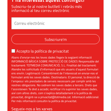
Subscriu-te al nostre butlletí i rebràs més
informació al teu correu electrònic
Subscriure'm
Accepto la
política de privacitat
Abans d’enviar-nos les teves dades llegeix la següent informació
INFORMACIÓ BÀSICA SOBRE PROTECCIÓ DE DADES Responsable del
tractament: TOTMEDIA COMUNICACIÓ, S.L. Finalitat del tractament:
Atendre les sol·licituds d’informació que els usuaris d’aquest formulari
ens enviïn. Legitimació: Consentiment de l’interessat en enviar-nos el
formulari amb les seves dades. Destinataris: El personal, la direcció de
l’empesa i els prestadors de serveis necessaris per complir amb les
nostres obligacions. No cedirem les seves dades a tercers. Drets que
l’assisteixen: Te dret a accedir, rectificar i/o suprimir les seves dades,
així com altres drets, com s’explica detalladament a la política de
privacitat, dirigint-se a
privacitat@totmedia.cat
. Informació addicional:
Per més informació consultin la
política de privacitat
.
Segueix-nos a les xarxes