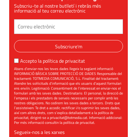
Subscriu-te al nostre butlletí i rebràs més
informació al teu correu electrònic
Subscriure'm
Accepto la
política de privacitat
Abans d’enviar-nos les teves dades llegeix la següent informació
INFORMACIÓ BÀSICA SOBRE PROTECCIÓ DE DADES Responsable del
tractament: TOTMEDIA COMUNICACIÓ, S.L. Finalitat del tractament:
Atendre les sol·licituds d’informació que els usuaris d’aquest formulari
ens enviïn. Legitimació: Consentiment de l’interessat en enviar-nos el
formulari amb les seves dades. Destinataris: El personal, la direcció de
l’empesa i els prestadors de serveis necessaris per complir amb les
nostres obligacions. No cedirem les seves dades a tercers. Drets que
l’assisteixen: Te dret a accedir, rectificar i/o suprimir les seves dades,
així com altres drets, com s’explica detalladament a la política de
privacitat, dirigint-se a
privacitat@totmedia.cat
. Informació addicional:
Per més informació consultin la
política de privacitat
.
Segueix-nos a les xarxes