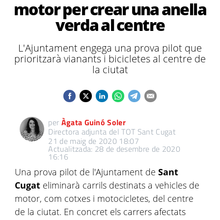
motor per crear una anella
verda al centre
L'Ajuntament engega una prova pilot que
prioritzarà vianants i bicicletes al centre de
la ciutat
per
Àgata Guinó Soler
Directora adjunta del TOT Sant Cugat
21 de maig de 2020 18:07
Actualitzada: 28 de desembre de 2020
16:16
Una prova pilot de l'Ajuntament de
Sant
Cugat
eliminarà carrils destinats a vehicles de
motor, com cotxes i motocicletes, del centre
de la ciutat. En concret els carrers afectats