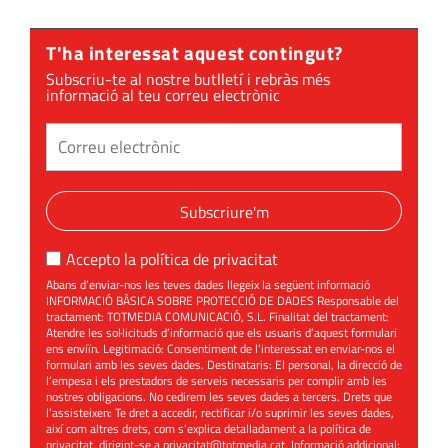
dignament
T'ha interessat aquest contingut?
Subscriu-te al nostre butlletí i rebràs més
informació al teu correu electrònic
Subscriure'm
Accepto la
política de privacitat
Abans d’enviar-nos les teves dades llegeix la següent informació
INFORMACIÓ BÀSICA SOBRE PROTECCIÓ DE DADES Responsable del
tractament: TOTMEDIA COMUNICACIÓ, S.L. Finalitat del tractament:
Atendre les sol·licituds d’informació que els usuaris d’aquest formulari
ens enviïn. Legitimació: Consentiment de l’interessat en enviar-nos el
formulari amb les seves dades. Destinataris: El personal, la direcció de
l’empesa i els prestadors de serveis necessaris per complir amb les
nostres obligacions. No cedirem les seves dades a tercers. Drets que
l’assisteixen: Te dret a accedir, rectificar i/o suprimir les seves dades,
així com altres drets, com s’explica detalladament a la política de
privacitat, dirigint-se a
privacitat@totmedia.cat
. Informació addicional: