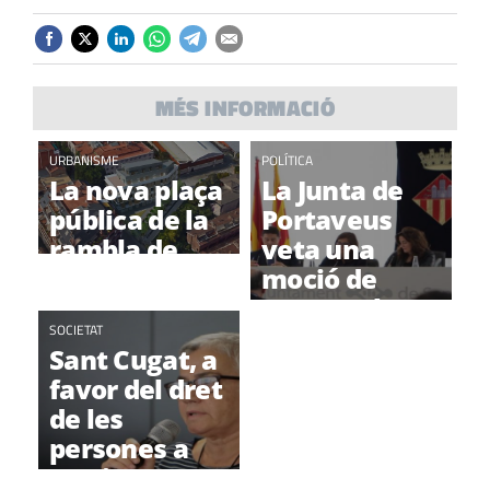
MÉS INFORMACIÓ
URBANISME
POLÍTICA
La nova plaça
La Junta de
pública de la
Portaveus
rambla de
veta una
Can Mora,
moció de
més a prop de
suport a la
ser una
SOCIETAT
declaració
Sant Cugat, a
realitat
d'independència
favor del dret
de les
persones a
morir