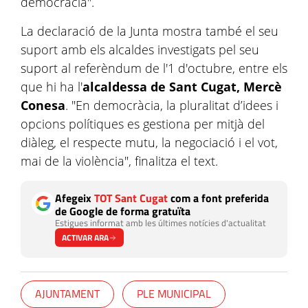
democràcia".
La declaració de la Junta mostra també el seu
suport amb els alcaldes investigats pel seu
suport al referèndum de l'1 d'octubre, entre els
que hi ha l'
alcaldessa de Sant Cugat, Mercè
Conesa
. "En democràcia, la pluralitat d’idees i
opcions polítiques es gestiona per mitjà del
diàleg, el respecte mutu, la negociació i el vot,
mai de la violència", finalitza el text.
Afegeix
TOT Sant Cugat
com a font preferida
de Google de forma gratuïta
Estigues informat amb les últimes notícies d'actualitat
ACTIVAR ARA
AJUNTAMENT
PLE MUNICIPAL