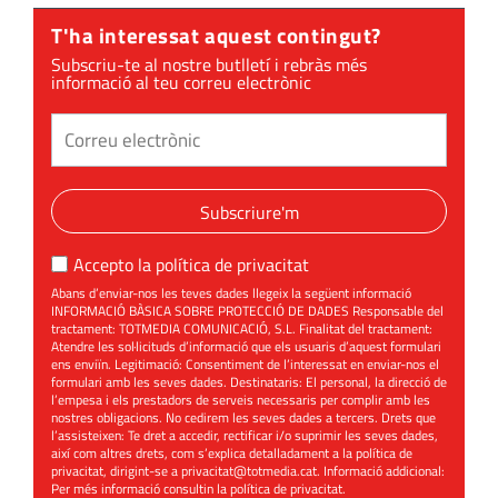
Felip VI, el Rei
dels
T'ha interessat aquest contingut?
menyspreus
Subscriu-te al nostre butlletí i rebràs més
informació al teu correu electrònic
Subscriure'm
Accepto la
política de privacitat
Abans d’enviar-nos les teves dades llegeix la següent informació
INFORMACIÓ BÀSICA SOBRE PROTECCIÓ DE DADES Responsable del
tractament: TOTMEDIA COMUNICACIÓ, S.L. Finalitat del tractament:
Atendre les sol·licituds d’informació que els usuaris d’aquest formulari
ens enviïn. Legitimació: Consentiment de l’interessat en enviar-nos el
formulari amb les seves dades. Destinataris: El personal, la direcció de
l’empesa i els prestadors de serveis necessaris per complir amb les
nostres obligacions. No cedirem les seves dades a tercers. Drets que
l’assisteixen: Te dret a accedir, rectificar i/o suprimir les seves dades,
així com altres drets, com s’explica detalladament a la política de
privacitat, dirigint-se a
privacitat@totmedia.cat
. Informació addicional:
Per més informació consultin la
política de privacitat
.