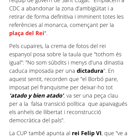
l'equip de govern de Sant Cugat: "Emplacem a
CDC a abandonar la zona d’ambigüitat i a
retirar de forma definitiva i imminent totes les
referències al monarca, començant per la
plaça del Rei
".
Pels cupaires, la crema de fotos del rei
espanyol posa sobre la taula que "tothom és
igual": "No som súbdits i menys d’una dinastia
caduca imposada per una
dictadura
". En
aquest sentit, recorden que "el Borbó pare,
imposat pel franquisme per deixar-ho tot
'atado y bien atado'
, va ser una peça clau
per a la falsa transició política que apaivagués
els anhels de llibertat i reconstrucció
democràtica del país".
La CUP també apunta al
rei Felip VI
, que "ve a