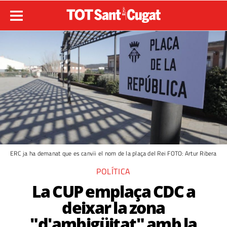
ERC ja ha demanat que es canvïi el nom de la plaça del Rei FOTO: Artur Ribera
POLÍTICA
La CUP emplaça CDC a
deixar la zona
"d'ambigüitat" amb la