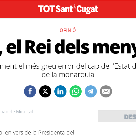
OPINIÓ
I, el Rei dels me
ent el més greu error del cap de l'Estat d
de la monarquia
Joan de Mira-sol
DE
ol en vers de la Presidenta del