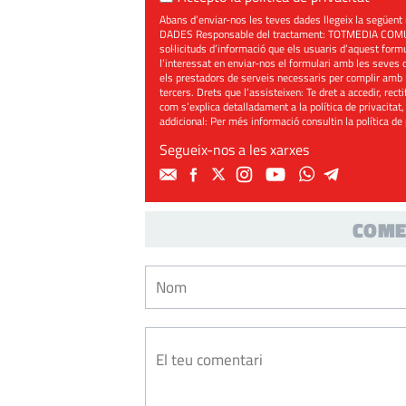
Abans d’enviar-nos les teves dades llegeix la seg
DADES Responsable del tractament: TOTMEDIA COMUNIC
sol·licituds d’informació que els usuaris d’aquest for
l’interessat en enviar-nos el formulari amb les seves d
els prestadors de serveis necessaris per complir amb 
tercers. Drets que l’assisteixen: Te dret a accedir, rect
com s’explica detalladament a la política de privacitat,
addicional: Per més informació consultin la
política de
Segueix-nos a les xarxes
COME