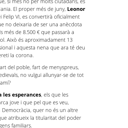
e, si més no per molts ciutadans, és
adania. El proper més de juny,
Leonor
i Felip VI, es convertirà oficialment
ue no deixaria de ser una anècdota
pels més de 8.500 € que passarà a
tol. Això és aproximadament 13
ssional i aquesta nena que ara té deu
reti la corona.
art del poble, fart de menyspreus,
ievals, no vulgui allunyar-se de tot
camí?
a les esperances
, els que les
rca jove i que pel que es veu,
la Democràcia, quer no és un altre
ue atribueix la titularitat del poder
gens familiars.