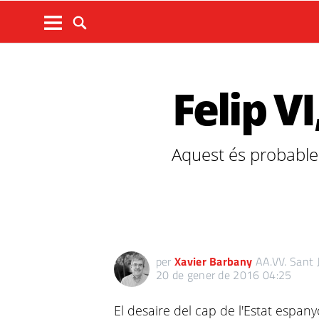
Felip V
Aquest és probablem
per
Xavier Barbany
AA.VV. Sant 
20 de gener de 2016 04:25
El desaire del cap de l'Estat espany