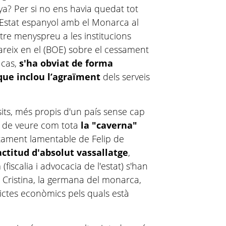
a? Per si no ens havia quedat tot
 l’Estat espanyol amb el Monarca al
tre menyspreu a les institucions
areix en el (BOE) sobre el cessament
 cas,
s'ha obviat de forma
que inclou l’agraïment
dels serveis
ts, més propis d'un país sense cap
 de veure com tota
la "caverna"
ament lamentable de Felip de
actitud d'absolut vassallatge
,
(fiscalia i advocacia de l'estat) s'han
e Cristina, la germana del monarca,
lictes econòmics pels quals està