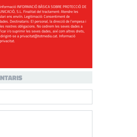
üent informació INFORMACIÓ BÀSICA SOBRE PROTECCIÓ DE
ACIÓ, S.L. Finalitat del tractament: Atendre les
mulari ens enviïn. Legitimació: Consentiment de
ades. Destinataris: El personal, la direcció de l’empesa i
les nostres obligacions. No cedirem les seves dades a
ificar i/o suprimir les seves dades, així com altres drets,
 dirigint-se a
privacitat@totmedia.cat
. Informació
 privacitat
.
NTARIS