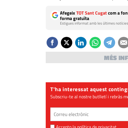
Afegeix
TOT Sant Cugat
com a font
forma gratuïta
Estigues informat amb les últimes notícies
MÉS IN
OPINIÓ
OPINIÓ
Ja fa 40 anys de la mort
A Sant Cugat no tots
del dictador
som iguals
T'ha interessat aquest conting
Subscriu-te al nostre butlletí i rebràs m
Accepto la
política de privacitat