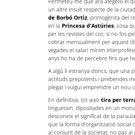
Permeteu-me que ara afegeixi el qu
un altre insult respecte de la ciut
de Borbó Ortiz
, primogènita del re
en la
Princesa d'Astúries
, cosa q
per les revistes del cor, si no fos 
cobrar mensualment per aquest tí
vegades el salari mínim interprofe
anys ho ha de percebre fins que he
A algú li estranya doncs, que una p
actituds prepotents i prebendes med
plegat i vulgui emprendre un nou 
En definitiva, tot això
tira per terr
tinguessin, dipositades en un mona
desconeix el significat de la parau
que la forma d'organització social q
al conjunt de la societat, no pas al 