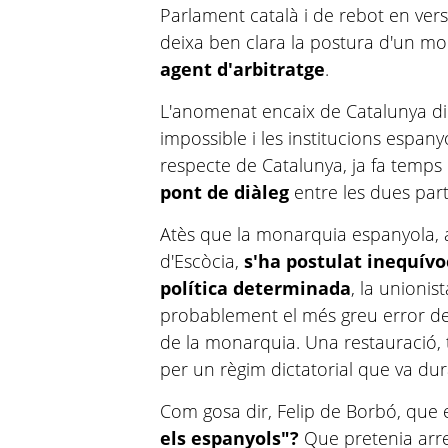
Parlament català i de rebot en vers
deixa ben clara la postura d'un m
agent d'arbitratge
.
L'anomenat encaix de Catalunya di
impossible i les institucions espa
respecte de Catalunya, ja fa temps
pont de diàleg
entre les dues part
Atès que la monarquia espanyola, a
d'Escòcia,
s'ha postulat inequívo
política determinada
, la unioni
probablement el més greu error del
de la monarquia. Una restauració, 
per un règim dictatorial que va du
Com gosa dir, Felip de Borbó, que e
els espanyols"?
Que pretenia arre