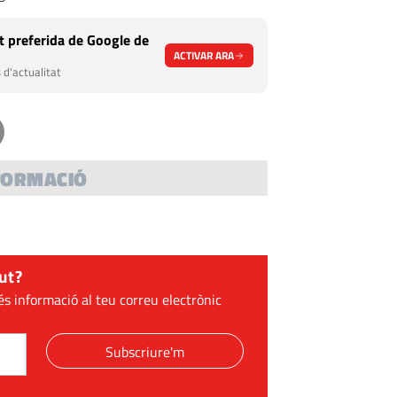
 preferida de Google de
ACTIVAR ARA
 d'actualitat
FORMACIÓ
OPINIÓ
OPINIÓ
La participació
"La Guinardera", riera
ciutadana. Menys
o claveguera?
ut?
paraules i més fets
és informació al teu correu electrònic
Subscriure'm