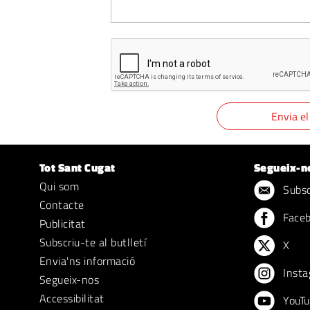
Tot Sant Cugat
Segueix-n
Qui som
Subscr
Contacte
Face
Publicitat
Subscriu-te al butlletí
X
Envia'ns informació
Insta
Segueix-nos
Accessibilitat
YouTu