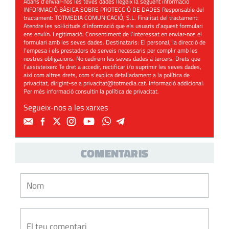
Abans d’enviar-nos les teves dades llegeix la següent informació
INFORMACIÓ BÀSICA SOBRE PROTECCIÓ DE DADES Responsable del
tractament: TOTMEDIA COMUNICACIÓ, S.L. Finalitat del tractament:
Atendre les sol·licituds d’informació que els usuaris d’aquest formulari
ens enviïn. Legitimació: Consentiment de l’interessat en enviar-nos el
formulari amb les seves dades. Destinataris: El personal, la direcció de
l’empesa i els prestadors de serveis necessaris per complir amb les
nostres obligacions. No cedirem les seves dades a tercers. Drets que
l’assisteixen: Te dret a accedir, rectificar i/o suprimir les seves dades,
així com altres drets, com s’explica detalladament a la política de
privacitat, dirigint-se a
privacitat@totmedia.cat
. Informació addicional:
Per més informació consultin la
política de privacitat
.
Segueix-nos a les xarxes
COMENTARIS