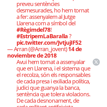
preveu sentències
desmesurades, ho hem tornat
a fer: assenyalem al Jutge
Llarena com a símbol del
#Règimdel78
!
#EstripemLaBaralla
?
pic.twitter.com/JvtjujIF52
— Arran (@Arran_jovent)
14 de
noviembre de 2018
Avui hem tornat a assenyalar
que en Llarena, i el sistema que
el recolza, són els responsables
de cada presa i exiliada política,
judici que guanya la banca,
sentència que tolera violacions.
De cada desnonament, de
cada militant antifeixista