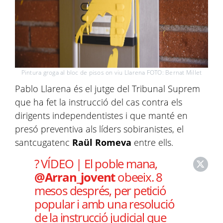
Pintura groga al bloc de pisos on viu Llarena FOTO: Bernat Millet
Pablo Llarena és el jutge del Tribunal Suprem
que ha fet la instrucció del cas contra els
dirigents independentistes i que manté en
presó preventiva als líders sobiranistes, el
santcugatenc
Raül Romeva
entre ells.
? VÍDEO | El poble mana,
@Arran_jovent
obeeix. 8
mesos després, per petició
popular i amb una resolució
de la instrucció judicial que