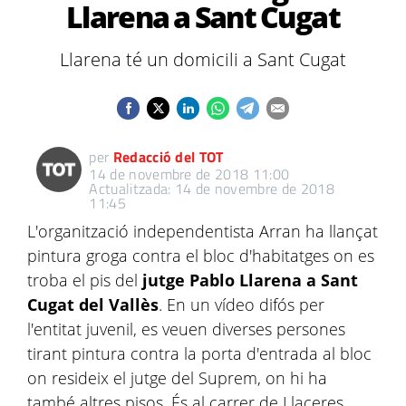
Llarena a Sant Cugat
Llarena té un domicili a Sant Cugat
per
Redacció del TOT
14 de novembre de 2018 11:00
Actualitzada: 14 de novembre de 2018
11:45
L'organització independentista Arran ha llançat
pintura groga contra el bloc d'habitatges on es
troba el pis del
jutge Pablo Llarena a Sant
Cugat del Vallès
. En un vídeo difós per
l'entitat juvenil, es veuen diverses persones
tirant pintura contra la porta d'entrada al bloc
on resideix el jutge del Suprem, on hi ha
també altres pisos. És al carrer de Llaceres.