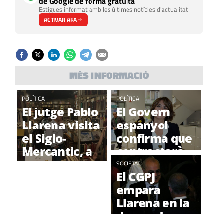
de Google de forma gratuïta
Estigues informat amb les últimes notícies d'actualitat
ACTIVAR ARA
MÉS INFORMACIÓ
POLÍTICA
POLÍTICA
El jutge Pablo
El Govern
Llarena visita
espanyol
el Siglo-
confirma que
Mercantic, a
contractarà
Sant Cugat
un advocat
SOCIETAT
El CGPJ
belga per
empara
defensar
Llarena en la
Llarena
demanda