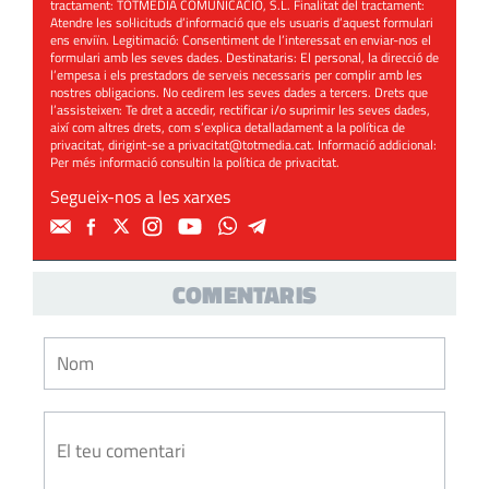
tractament: TOTMEDIA COMUNICACIÓ, S.L. Finalitat del tractament:
Atendre les sol·licituds d’informació que els usuaris d’aquest formulari
ens enviïn. Legitimació: Consentiment de l’interessat en enviar-nos el
formulari amb les seves dades. Destinataris: El personal, la direcció de
l’empesa i els prestadors de serveis necessaris per complir amb les
nostres obligacions. No cedirem les seves dades a tercers. Drets que
l’assisteixen: Te dret a accedir, rectificar i/o suprimir les seves dades,
així com altres drets, com s’explica detalladament a la política de
privacitat, dirigint-se a
privacitat@totmedia.cat
. Informació addicional:
Per més informació consultin la
política de privacitat
.
Segueix-nos a les xarxes
COMENTARIS