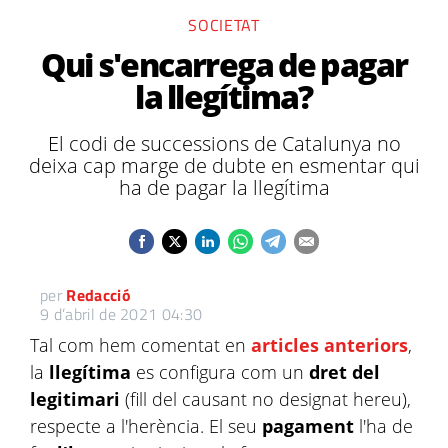
SOCIETAT
Qui s'encarrega de pagar
la llegítima?
El codi de successions de Catalunya no
deixa cap marge de dubte en esmentar qui
ha de pagar la llegítima
per
Redacció
9 d’abril de 2021 04:30
Tal com hem comentat en
articles anteriors
,
la
llegítima
es configura com un
dret del
legitimari
(fill del causant no designat hereu),
respecte a l'herència. El seu
pagament
l'ha de