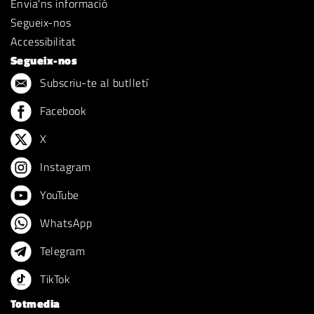
Envia'ns informació
Segueix-nos
Accessibilitat
Segueix-nos
Subscriu-te al butlletí
Facebook
X
Instagram
YouTube
WhatsApp
Telegram
TikTok
Totmedia