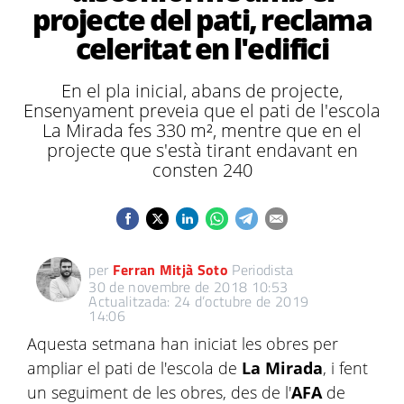
projecte del pati, reclama
celeritat en l'edifici
En el pla inicial, abans de projecte,
Ensenyament preveia que el pati de l'escola
La Mirada fes 330 m², mentre que en el
projecte que s'està tirant endavant en
consten 240
per
Ferran Mitjà Soto
Periodista
30 de novembre de 2018 10:53
Actualitzada: 24 d’octubre de 2019
14:06
Aquesta setmana han iniciat les obres per
ampliar el pati de l'escola de
La Mirada
, i fent
un seguiment de les obres, des de l'
AFA
de