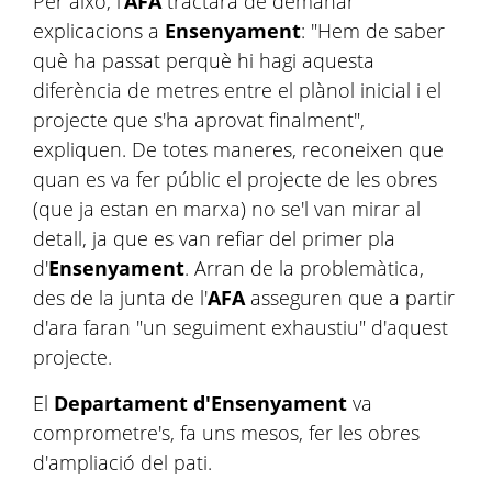
Per això, l'
AFA
tractarà de demanar
explicacions a
Ensenyament
: "Hem de saber
què ha passat perquè hi hagi aquesta
diferència de metres entre el plànol inicial i el
projecte que s'ha aprovat finalment",
expliquen. De totes maneres, reconeixen que
quan es va fer públic el projecte de les obres
(que ja estan en marxa) no se'l van mirar al
detall, ja que es van refiar del primer pla
d'
Ensenyament
. Arran de la problemàtica,
des de la junta de l'
AFA
asseguren que a partir
d'ara faran "un seguiment exhaustiu" d'aquest
projecte.
El
Departament d'Ensenyament
va
comprometre's, fa uns mesos, fer les obres
d'ampliació del pati.