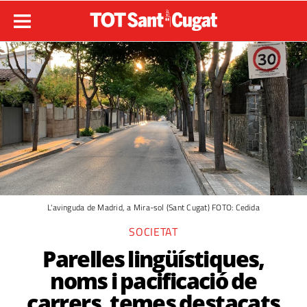
L'avinguda de Madrid, a Mira-sol (Sant Cugat) FOTO: Cedida
SOCIETAT
Parelles lingüístiques,
noms i pacificació de
carrers, temes destacats