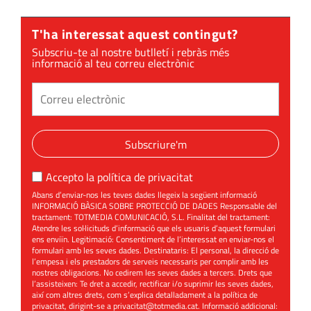
T'ha interessat aquest contingut?
Subscriu-te al nostre butlletí i rebràs més
informació al teu correu electrònic
Subscriure'm
Accepto la
política de privacitat
Abans d’enviar-nos les teves dades llegeix la següent informació
INFORMACIÓ BÀSICA SOBRE PROTECCIÓ DE DADES Responsable del
tractament: TOTMEDIA COMUNICACIÓ, S.L. Finalitat del tractament:
Atendre les sol·licituds d’informació que els usuaris d’aquest formulari
ens enviïn. Legitimació: Consentiment de l’interessat en enviar-nos el
formulari amb les seves dades. Destinataris: El personal, la direcció de
l’empesa i els prestadors de serveis necessaris per complir amb les
nostres obligacions. No cedirem les seves dades a tercers. Drets que
l’assisteixen: Te dret a accedir, rectificar i/o suprimir les seves dades,
així com altres drets, com s’explica detalladament a la política de
privacitat, dirigint-se a
privacitat@totmedia.cat
. Informació addicional: