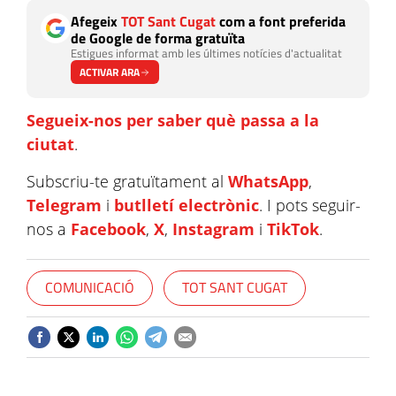
Afegeix
TOT Sant Cugat
com a font preferida
de Google de forma gratuïta
Estigues informat amb les últimes notícies d'actualitat
ACTIVAR ARA
Segueix-nos per saber què passa a la
ciutat
.
Subscriu-te gratuïtament al
WhatsApp
,
Telegram
i
butlletí electrònic
. I pots seguir-
nos a
Facebook
,
X
,
Instagram
i
TikTok
.
COMUNICACIÓ
TOT SANT CUGAT