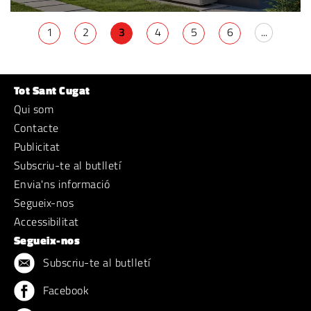
1
2
3
4
5
6
...
Tot Sant Cugat
Qui som
Contacte
Publicitat
Subscriu-te al butlletí
Envia'ns informació
Segueix-nos
Accessibilitat
Segueix-nos
Subscriu-te al butlletí
Facebook