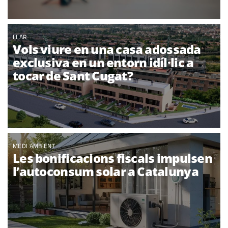
LLAR
Vols viure en una casa adossada
exclusiva en un entorn idíl·lic a
tocar de Sant Cugat?
MEDI AMBIENT
Les bonificacions fiscals impulsen
l’autoconsum solar a Catalunya