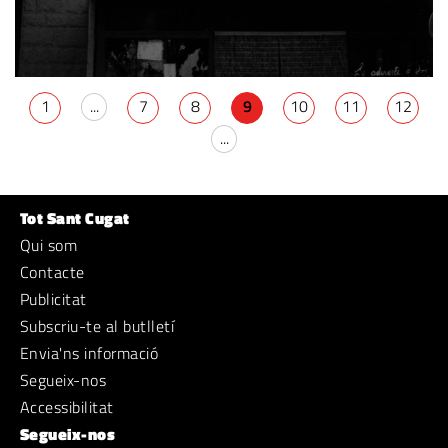
1
...
7
8
9
10
11
12
...
Tot Sant Cugat
Qui som
Contacte
Publicitat
Subscriu-te al butlletí
Envia'ns informació
Segueix-nos
Accessibilitat
Segueix-nos