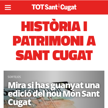
HISTÒRIA I
PATRIMONI A
SANT CUGAT
SORTEJOS
Mira si has guanyat una
edició del nou Món Sant
Cugat