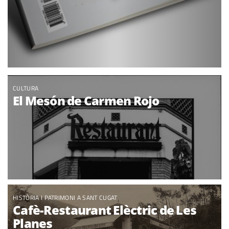
CULTURA
El Mesón de Carmen Rojo
HISTÒRIA I PATRIMONI A SANT CUGAT
Cafè-Restaurant Elèctric de Les
Planes