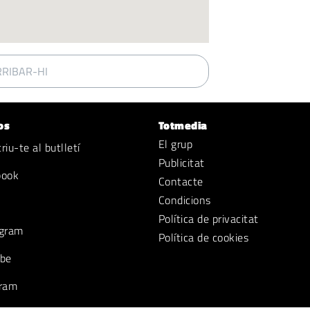
RIBAR-HI
os
Totmedia
El grup
iu-te al butlletí
Publicitat
book
Contacte
Condicions
Política de privacitat
gram
Política de cookies
be
ram