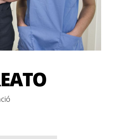
REATO
ació