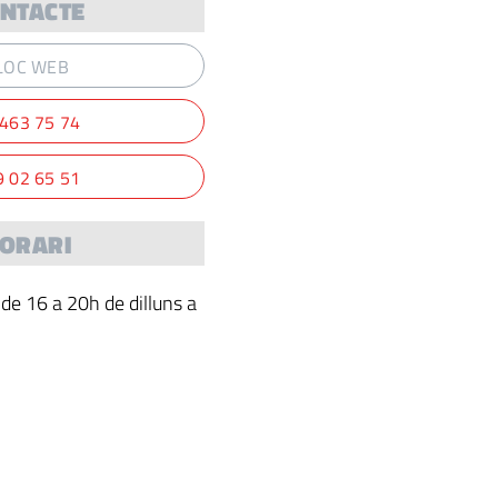
NTACTE
LOC WEB
 463 75 74
9 02 65 51
ORARI
de 16 a 20h de dilluns a