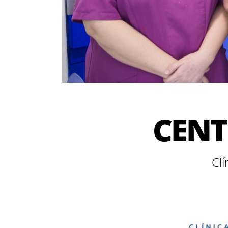
CENT
Clí