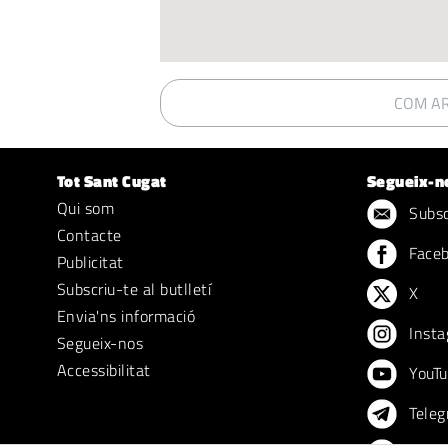
COM AR
Tot Sant Cugat
Segueix-n
Qui som
Subscr
Contacte
Face
Publicitat
Subscriu-te al butlletí
X
Envia'ns informació
Insta
Segueix-nos
Accessibilitat
YouTu
Teleg