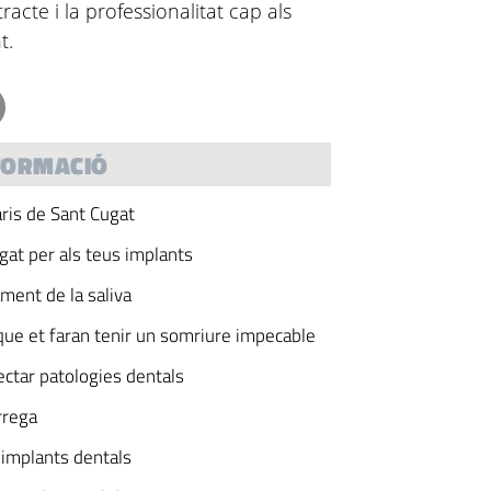
tracte i la professionalitat cap als
nt.
FORMACIÓ
aris de Sant Cugat
ugat per als teus implants
ament de la saliva
que et faran tenir un somriure impecable
ectar patologies dentals
rrega
 implants dentals