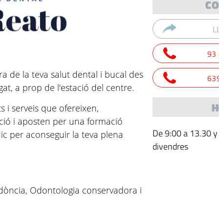
CO
L
93
a de la teva salut dental i bucal des
63
gat, a prop de l'estació del centre.
H
s i serveis que ofereixen,
ació i aposten per una formació
De 9:00 a 13.30 y 
ic per aconseguir la teva plena
divendres
dòncia, Odontologia conservadora i