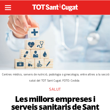
Centres mèdics, serveis de nutrició, podologia o ginecologia, entre altres a la secció
salut del TOT Sant Cugat. FOTO: Cedida
SALUT
Les millors empreses i
serveis sanitaris de Sant