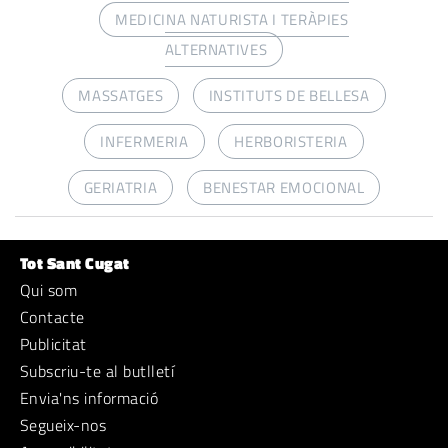
MEDICINA NATURISTA I TERÀPIES
ALTERNATIVES
MASSATGES
INSTITUTS DE BELLESA
INFERMERIA
HERBORISTERIA
GERIATRIA
BENESTAR EMOCIONAL
Tot Sant Cugat
Qui som
Contacte
Publicitat
Subscriu-te al butlletí
Envia'ns informació
Segueix-nos