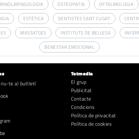
RINOLARINGOLOGIA
OSTEOPATIA
OFTALMOLOGIA
OGIA
ESTÈTICA
DENTISTES SANT CUGAT
CENTR
VES
MASSATGES
INSTITUTS DE BELLESA
INFER
BENESTAR EMOCIONAL
os
Totmedia
El grup
iu-te al butlletí
Publicitat
book
Contacte
Condicions
Política de privacitat
gram
Política de cookies
be