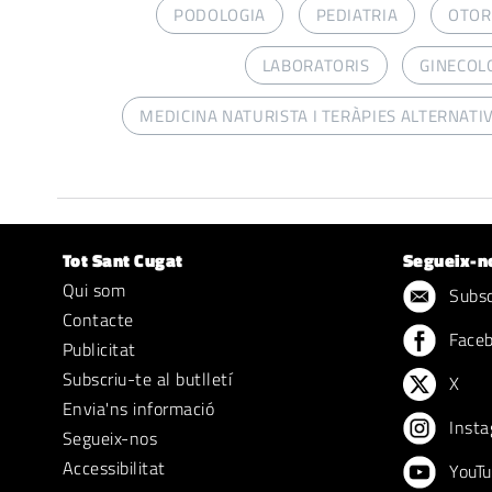
PODOLOGIA
PEDIATRIA
OTOR
LABORATORIS
GINECOL
MEDICINA NATURISTA I TERÀPIES ALTERNATI
Tot Sant Cugat
Segueix-n
Qui som
Subscr
Contacte
Face
Publicitat
Subscriu-te al butlletí
X
Envia'ns informació
Insta
Segueix-nos
Accessibilitat
YouTu