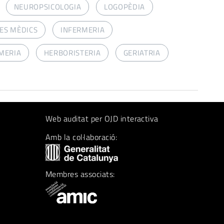
NEUROPSICOLOGIA
LOGOPÈDIA
ES MÈDICS
INFERMERIA
MERIA
HERBORISTERIA
GERIATRIA
Web auditat per OJD interactiva
Amb la col·laboració:
Membres associats: