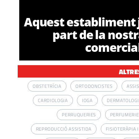
Aquest establiment 
part de la nost
comercia
ALTRE
OBSTETRÍCIA
ORTODONCISTES
ASSI
CARDIOLOGIA
IOGA
DERMATOLOGI
PERRUQUERIES
PERFUMERIES
REPRODUCCIÓ ASSISTIDA
FISIOTERÀPIA 