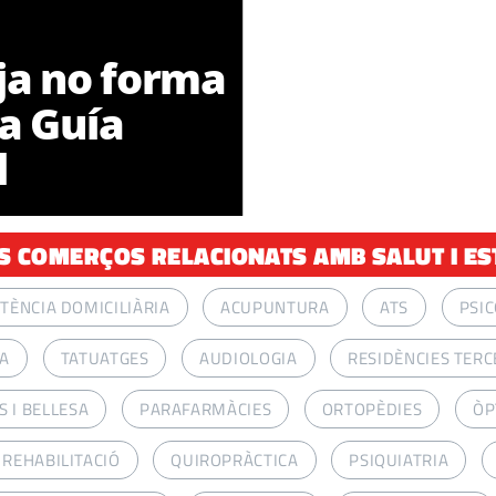
ja no forma
ra Guía
l
S COMERÇOS RELACIONATS AMB SALUT I ES
STÈNCIA DOMICILIÀRIA
ACUPUNTURA
ATS
PSI
A
TATUATGES
AUDIOLOGIA
RESIDÈNCIES TERC
 I BELLESA
PARAFARMÀCIES
ORTOPÈDIES
ÒP
I REHABILITACIÓ
QUIROPRÀCTICA
PSIQUIATRIA