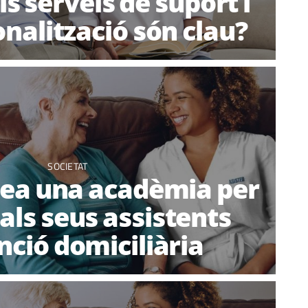
ls serveis de suport i
nalització són clau?
SOCIETAT
rea una acadèmia per
als seus assistents
nció domiciliària