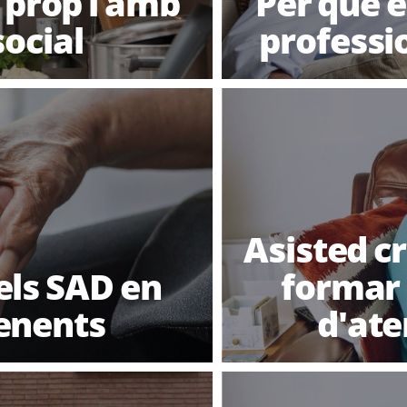
 prop i amb
Per què e
ocial
professio
Asisted c
els SAD en
formar 
enents
d'ate