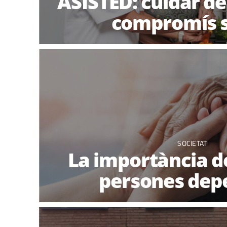
ASISTED: cuidar de
compromís s
SOCIETAT
La importància d
persones dep