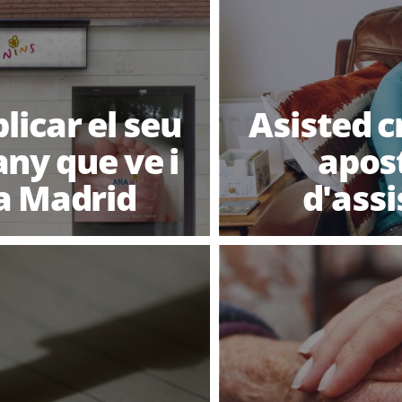
licar el seu
Asisted c
any que ve i
apost
 a Madrid
d'assi