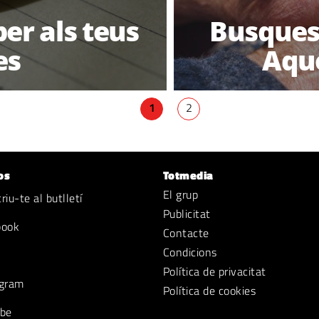
per als teus
Busques 
es
Aque
1
2
os
Totmedia
El grup
iu-te al butlletí
Publicitat
book
Contacte
Condicions
Política de privacitat
gram
Política de cookies
be