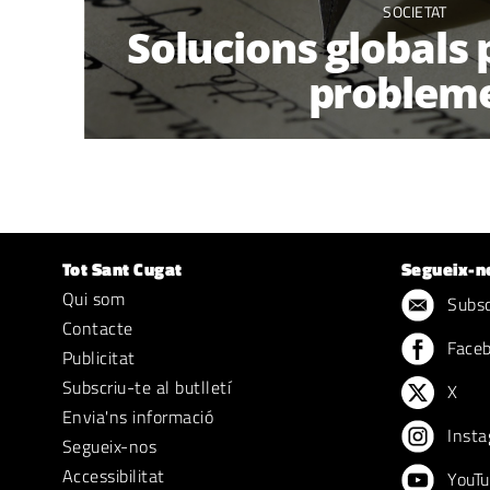
SOCIETAT
Solucions globals 
problem
Tot Sant Cugat
Segueix-n
Qui som
Subscr
Contacte
Face
Publicitat
Subscriu-te al butlletí
X
Envia'ns informació
Insta
Segueix-nos
Accessibilitat
YouTu