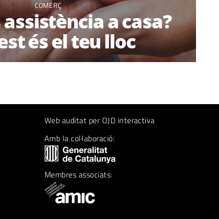
COMERÇ
assistència a casa?
st és el teu lloc
Web auditat per OJD interactiva
Amb la col·laboració:
Membres associats: