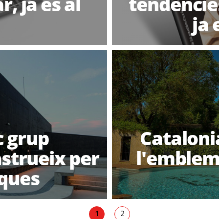
r, ja és al
tendències
ja 
c grup
Cataloni
strueix per
l'emblem
rques
1
2