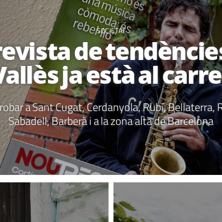
SOCIETAT
revista de tendències 
Vallès ja està al carre
trobar a Sant Cugat, Cerdanyola, Rubí, Bellaterra, R
Sabadell, Barberà i a la zona alta de Barcelona