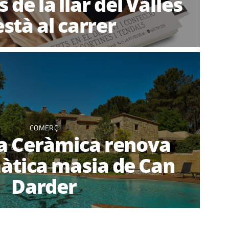
 de la llar del Vallès
està al carrer
COMERÇ
a Ceràmica renova
àtica masia de Can
Darder