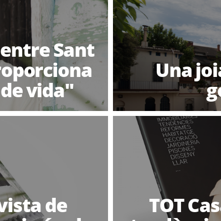
 entre Sant
proporciona
Una jo
 de vida"
g
vista de
TOT Casa