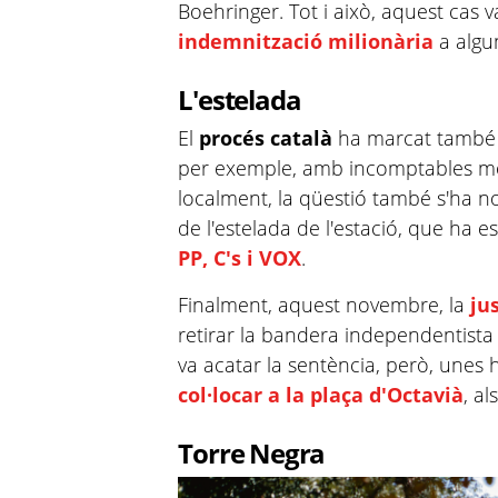
Boehringer. Tot i això, aquest cas 
indemnització milionària
a algun
L'estelada
El
procés català
ha marcat també l'
per exemple, amb incomptables moc
localment, la qüestió també s'ha no
de l'estelada de l'estació, que ha e
PP, C's i VOX
.
Finalment, aquest novembre, la
ju
retirar la bandera independentista d
va acatar la sentència, però, unes 
col·locar a la plaça d'Octavià
, a
Torre Negra