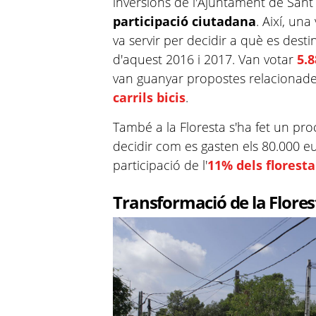
inversions de l'Ajuntament de Sant
participació ciutadana
. Així, un
va servir per decidir a què es desti
d'aquest 2016 i 2017. Van votar
5.
van guanyar propostes relaciona
carrils bicis
.
També a la Floresta s'ha fet un pro
decidir com es gasten els 80.000 eu
participació de l'
11% dels florest
Transformació de la Flores