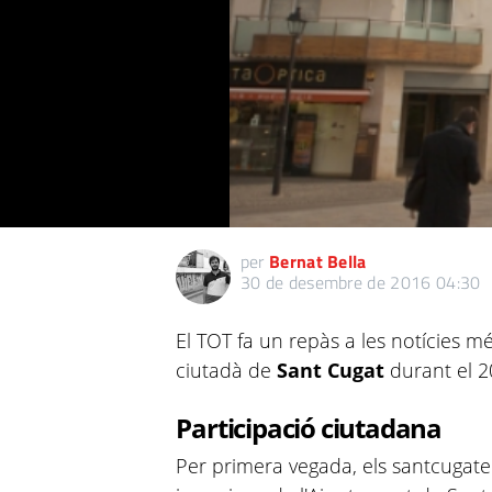
per
Bernat Bella
30 de desembre de 2016 04:30
El TOT fa un repàs a les notícies mé
ciutadà de
Sant Cugat
durant el 2
Participació ciutadana
Per primera vegada, els santcugate