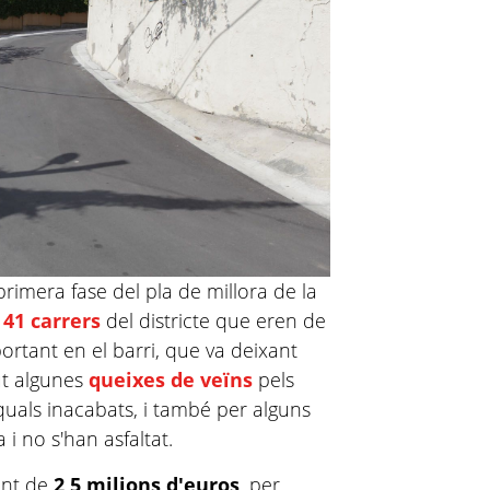
primera fase del pla de millora de la
41 carrers
del districte que eren de
ortant en el barri, que va deixant
gut algunes
queixes de veïns
pels
s quals inacabats, i també per alguns
i no s'han asfaltat.
ment de
2,5 milions d'euros
, per