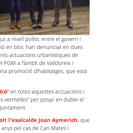
 a nivell polític entre el govern i
sició en bloc han denunciat en dues
ents actuacions urbanístiques de
l PGM a l'àmbit de Valldoreix i
na promoció d'habitatges, que està
tió
" en totes aquestes actuacions i
ies vermelles" per posar en dubte el
'Ajuntament.
olt l'exalcalde Joan Aymerich
, que
s anys pel cas de Can Mates i