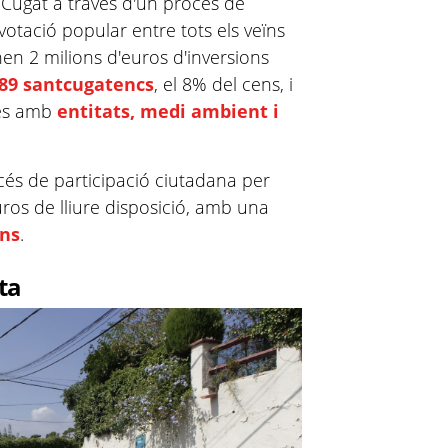
 Cugat a través d'un procés de
a votació popular entre tots els veïns
nen 2 milions d'euros d'inversions
889 santcugatencs
, el 8% del cens, i
des amb
entitats, medi ambient i
cés de participació ciutadana per
ros de lliure disposició, amb una
ans
.
ta