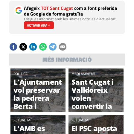
Afegeix
TOT Sant Cugat
com a font preferida
de Google de forma gratuïta
Estigues informat amb les últimes notícies d'actualitat
ACTIVAR ARA
MÉS INFORMACIÓ
POLÍTICA
MEDI AMBIENT
L'Ajuntament
Sant Cugat i
vol preservar
Valldoreix
la pedrera
volen
Berta i
convertir la
"accions
Pedrera Berta
correctores"
ACTUALITAT
en un espai
ACTUALITAT
L'AMB es
El PSC aposta
per a
paisatgístic