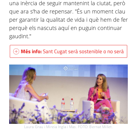
una inèrcia de seguir mantenint la ciutat, però
que ara s'ha de repensar. "És un moment clau
per garantir la qualitat de vida i què hem de fer
perquè els nascuts aquí en puguin continuar
gaudint."
Més info:
Sant Cugat serà sostenible o no serà
Laura Grau i Mireia Ingla i Mas. FOTO: Bernat Millet.