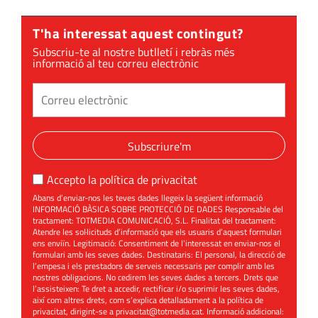
T'ha interessat aquest contingut?
Subscriu-te al nostre butlletí i rebràs més
informació al teu correu electrònic
Subscriure'm
Accepto la
política de privacitat
Abans d’enviar-nos les teves dades llegeix la següent informació
INFORMACIÓ BÀSICA SOBRE PROTECCIÓ DE DADES Responsable del
tractament: TOTMEDIA COMUNICACIÓ, S.L. Finalitat del tractament:
Atendre les sol·licituds d’informació que els usuaris d’aquest formulari
ens enviïn. Legitimació: Consentiment de l’interessat en enviar-nos el
formulari amb les seves dades. Destinataris: El personal, la direcció de
l’empesa i els prestadors de serveis necessaris per complir amb les
nostres obligacions. No cedirem les seves dades a tercers. Drets que
l’assisteixen: Te dret a accedir, rectificar i/o suprimir les seves dades,
així com altres drets, com s’explica detalladament a la política de
privacitat, dirigint-se a
privacitat@totmedia.cat
. Informació addicional: