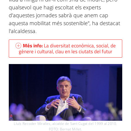
qualsevol que hagi escoltat els experts
d'aquestes jornades sabrà que anem cap
aquesta mobilitat més sostenible", ha destacat
l'alcaldessa.
Més info:
La diversitat econòmica, social, de
gènere i cultural, clau en les ciutats del futur
Lluís Recoder Miralles, alcalde de Sant Cugat del 1999 al 2010.
FOTO: Bernat Millet.