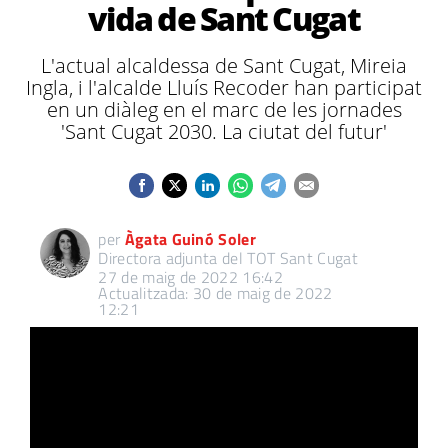
vida de Sant Cugat
L'actual alcaldessa de Sant Cugat, Mireia
Ingla, i l'alcalde Lluís Recoder han participat
en un diàleg en el marc de les jornades
'Sant Cugat 2030. La ciutat del futur'
per
Àgata Guinó Soler
Directora adjunta del TOT Sant Cugat
27 de maig de 2022 16:42
Actualitzada: 30 de maig de 2022
12:21