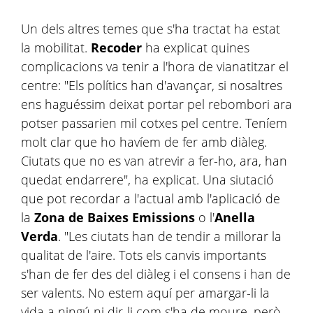
Un dels altres temes que s'ha tractat ha estat
la mobilitat.
Recoder
ha explicat quines
complicacions va tenir a l'hora de vianatitzar el
centre: "Els polítics han d'avançar, si nosaltres
ens haguéssim deixat portar pel rebombori ara
potser passarien mil cotxes pel centre. Teníem
molt clar que ho havíem de fer amb diàleg.
Ciutats que no es van atrevir a fer-ho, ara, han
quedat endarrere", ha explicat. Una siutació
que pot recordar a l'actual amb l'aplicació de
la
Zona de Baixes Emissions
o l'
Anella
Verda
. "Les ciutats han de tendir a millorar la
qualitat de l'aire. Tots els canvis importants
s'han de fer des del diàleg i el consens i han de
ser valents. No estem aquí per amargar-li la
vida a ningú ni dir-li com s'ha de moure, però