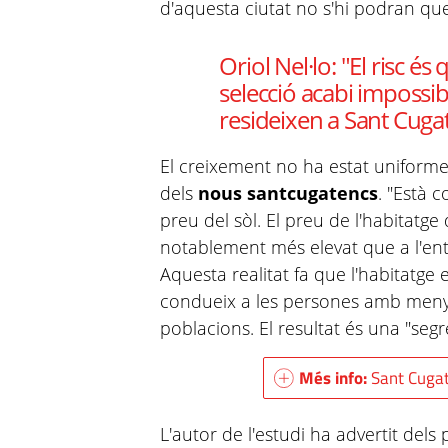
d'aquesta ciutat no s'hi podran que
Oriol Nel·lo: "El risc é
selecció acabi impossibi
resideixen a Sant Cugat
El creixement no ha estat uniforme 
dels
nous santcugatencs
. "Està c
preu del sòl. El preu de l'habitatg
notablement més elevat que a l'ento
Aquesta realitat fa que l'habitatge 
condueix a les persones amb menys
poblacions. El resultat és una "segr
Més info:
Sant Cugat
L'autor de l'estudi ha advertit dels 