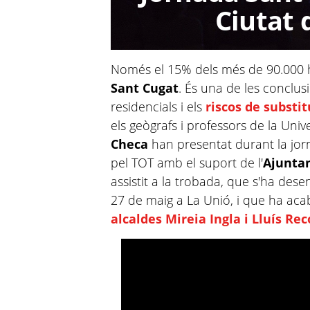
Ciutat 
Només el 15% dels més de 90.000 
Sant Cugat
. És una de les conclus
residencials i els
riscos de substi
els geògrafs i professors de la Uni
Checa
han presentat durant la jo
pel TOT amb el suport de l'
Ajunta
assistit a la trobada, que s'ha des
27 de maig a La Unió, i que ha a
alcaldes Mireia Ingla i Lluís Re