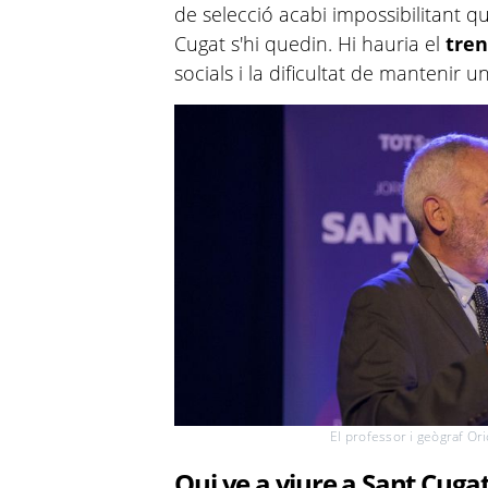
de selecció acabi impossibilitant q
Cugat s'hi quedin. Hi hauria el
tren
socials i la dificultat de mantenir un
El professor i geògraf Ori
Qui ve a viure a Sant Cuga