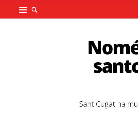
Només
sant
Sant Cugat ha mult