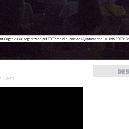
ant Cugat 2030', organitzada pel TOT amb el suport de l'Ajuntament a La Unió FOTO: Be
DE
2 12:30