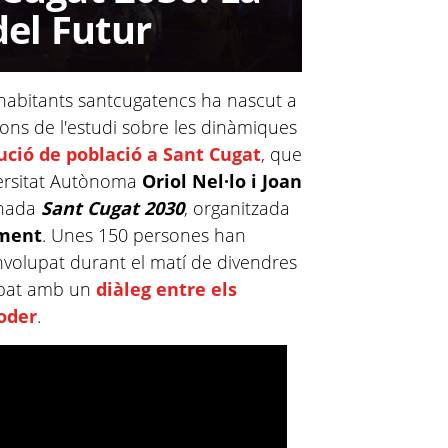
del Futur
habitants santcugatencs ha nascut a
ions de l'estudi sobre les dinàmiques
tució de població a Sant Cugat
, que
versitat Autònoma
Oriol Nel·lo i Joan
rnada
Sant Cugat 2030
, organitzada
ment
. Unes 150 persones han
envolupat durant el matí de divendres
cabat amb un
diàleg entre els
coder
.