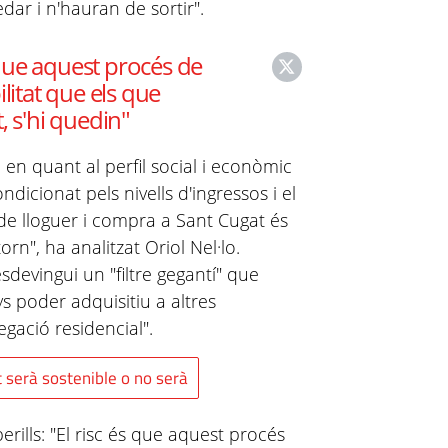
dar i n'hauran de sortir".
s que aquest procés de
litat que els que
, s'hi quedin"
en quant al perfil social i econòmic
ondicionat pels nivells d'ingressos i el
e de lloguer i compra a Sant Cugat és
rn", ha analitzat Oriol Nel·lo.
esdevingui un "filtre gegantí" que
 poder adquisitiu a altres
egació residencial".
 serà sostenible o no serà
perills: "El risc és que aquest procés