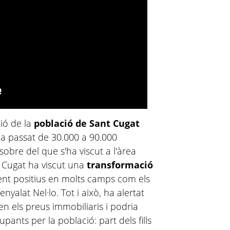
ció de la
població de Sant Cugat
'ha passat de 30.000 a 90.000
obre del que s'ha viscut a l'àrea
t Cugat ha viscut una
transformació
ent positius en molts camps com els
enyalat Nel·lo. Tot i això, ha alertat
t en els preus immobiliaris i podria
ants per la població: part dels fills