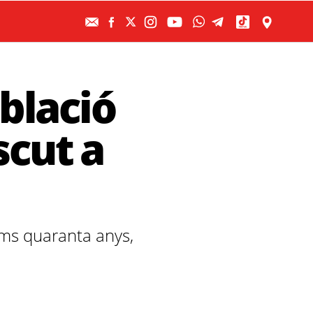
blació
cut a
tims quaranta anys,