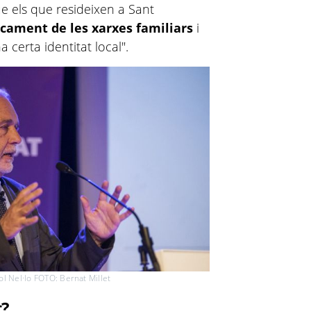
ue els que resideixen a Sant
cament de les xarxes familiars
i
a certa identitat local".
ol Nel·lo FOTO: Bernat Millet
t?