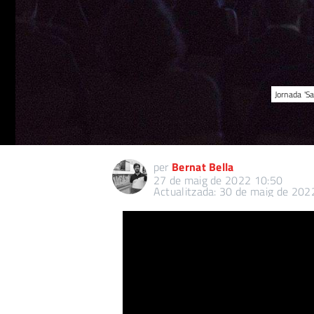
Jornada 'S
per
Bernat Bella
27 de maig de 2022 10:50
Actualitzada: 30 de maig de 202