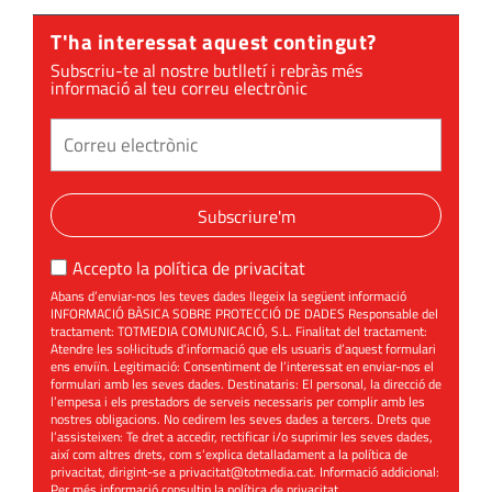
Valldoreix
T'ha interessat aquest contingut?
Subscriu-te al nostre butlletí i rebràs més
informació al teu correu electrònic
Subscriure'm
Accepto la
política de privacitat
Abans d’enviar-nos les teves dades llegeix la següent informació
INFORMACIÓ BÀSICA SOBRE PROTECCIÓ DE DADES Responsable del
tractament: TOTMEDIA COMUNICACIÓ, S.L. Finalitat del tractament:
Atendre les sol·licituds d’informació que els usuaris d’aquest formulari
ens enviïn. Legitimació: Consentiment de l’interessat en enviar-nos el
formulari amb les seves dades. Destinataris: El personal, la direcció de
l’empesa i els prestadors de serveis necessaris per complir amb les
nostres obligacions. No cedirem les seves dades a tercers. Drets que
l’assisteixen: Te dret a accedir, rectificar i/o suprimir les seves dades,
així com altres drets, com s’explica detalladament a la política de
privacitat, dirigint-se a
privacitat@totmedia.cat
. Informació addicional:
Per més informació consultin la
política de privacitat
.