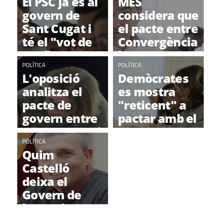
El PSC ja és al
MES
govern de
considera que
Sant Cugat i
el pacte entre
té el "vot de
Convergència
confiança"
i PSC
del PP
POLÍTICA
perjudica el
POLÍTICA
L'oposició
Demòcrates
procés
analitza el
es mostra
sobiranista
pacte de
"reticent" a
govern entre
pactar amb el
convergents i
PSC
socialistes
POLÍTICA
Quim
Castelló
deixa el
Govern de
l'EMD de