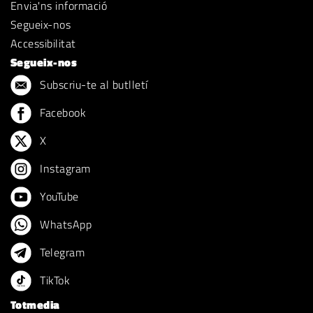
Envia'ns informació
Segueix-nos
Accessibilitat
Segueix-nos
Subscriu-te al butlletí
Facebook
X
Instagram
YouTube
WhatsApp
Telegram
TikTok
Totmedia