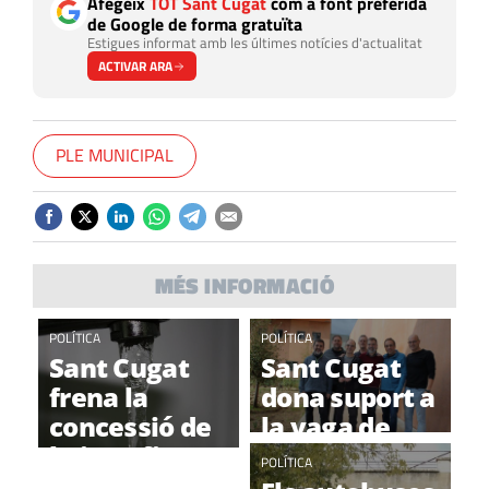
Afegeix
TOT Sant Cugat
com a font preferida
de Google de forma gratuïta
Estigues informat amb les últimes notícies d'actualitat
ACTIVAR ARA
PLE MUNICIPAL
MÉS INFORMACIÓ
POLÍTICA
POLÍTICA
Sant Cugat
Sant Cugat
frena la
dona suport a
concessió de
la vaga de
l'aigua fins
fam dels
POLÍTICA
que hi hagi un
presos