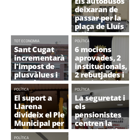
Els autobusos
estudi per
polítics
deixaran de
municipalitzar-
passar per la
la
plaça de Lluís
Millet
TOT ECONOMIA
POLÍTICA
Sant Cugat
6 mocions
incrementarà
aprovades, 2
l'impost de
institucionals,
plusvàlues i
2 rebutjades i
crearà una
1 retirada al
taxa per pisos
POLÍTICA
ple municipal
POLÍTICA
El suport a
La seguretat i
buits
Llarena
els
divideix el Ple
pensionistes
Municipal per
centren la
la
participació
consideració
POLÍTICA
ciutadana del