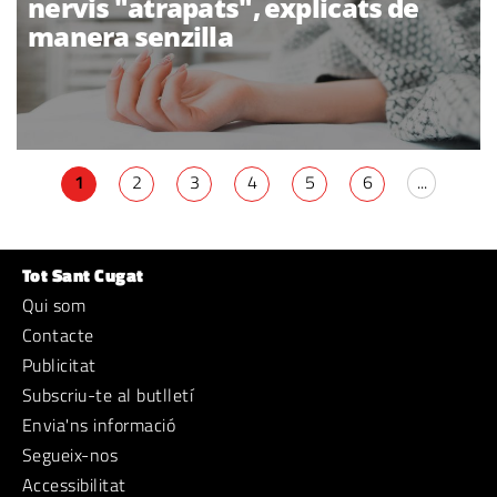
nervis "atrapats", explicats de
manera senzilla
1
2
3
4
5
6
...
Tot Sant Cugat
Qui som
Contacte
Publicitat
Subscriu-te al butlletí
Envia'ns informació
Segueix-nos
Accessibilitat