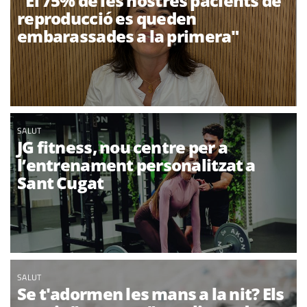
"El 75% de les nostres pacients de
reproducció es queden
embarassades a la primera"
SALUT
JG fitness, nou centre per a
l’entrenament personalitzat a
Sant Cugat
SALUT
Se t'adormen les mans a la nit? Els