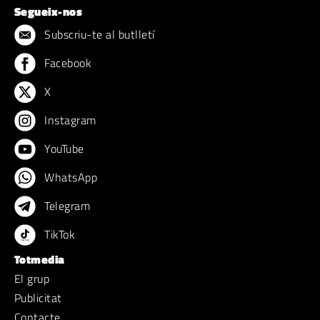
Segueix-nos
Subscriu-te al butlletí
Facebook
X
Instagram
YouTube
WhatsApp
Telegram
TikTok
Totmedia
El grup
Publicitat
Contacte