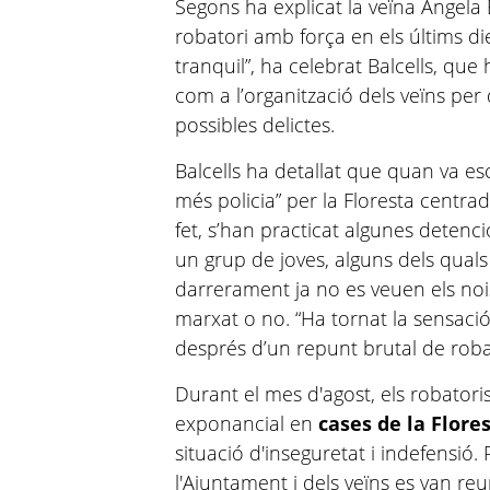
Segons ha explicat la veïna Àngela
robatori amb força en els últims die
tranquil”, ha celebrat Balcells, que 
com a l’organització dels veïns pe
possibles delictes.
Balcells ha detallat que quan va es
més policia” per la Floresta centra
fet, s’han practicat algunes detenci
un grup de joves, alguns dels qual
darrerament ja no es veuen els nois
marxat o no. “Ha tornat la sensació d
després d’un repunt brutal de robat
Durant el mes d'agost, els robator
exponancial en
cases de la Flore
situació d'inseguretat i indefensió.
l'Ajuntament i dels veïns es van r