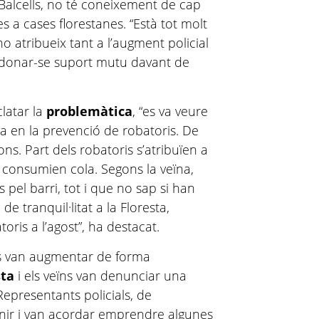
 Balcells, no té coneixement de cap
s a cases florestanes. “Està tot molt
ho atribueix tant a l’augment policial
r donar-se suport mutu davant de
clatar la
problemàtica
, “es va veure
da en la prevenció de robatoris. De
ons. Part dels robatoris s’atribuïen a
s consumien cola. Segons la veïna,
 pel barri, tot i que no sap si han
e tranquil·litat a la Floresta,
oris a l’agost”, ha destacat.
is van augmentar de forma
sta
i els veïns van denunciar una
 Representants policials, de
eunir i van acordar emprendre algunes