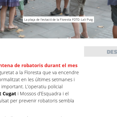
La plaça de l'estació de la Floresta FOTO: Lali Puig
DE
ntena de robatoris durant el mes
guretat a la Floresta que va encendre
normalitzat en les últimes setmanes i
important. L’operatiu policial
t Cugat
i Mossos d’Esquadra i el
ulsat per prevenir robatoris sembla