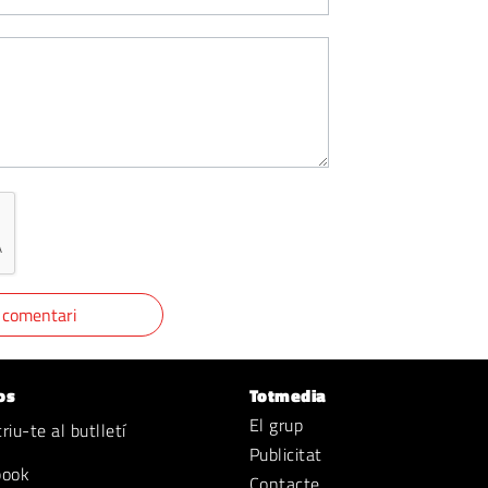
os
Totmedia
El grup
iu-te al butlletí
Publicitat
book
Contacte