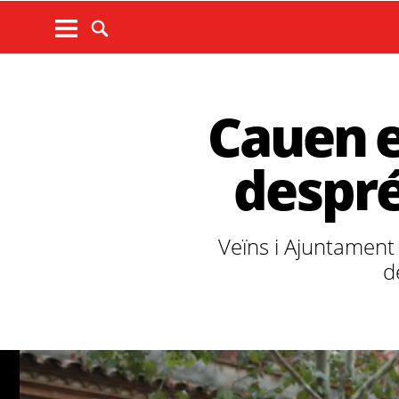
Cauen el
despré
Veïns i Ajuntament
d