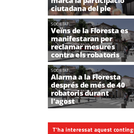
marca la participació
ciutadana del ple
SOCIETAT
Veïns de la Floresta es
manifestaran per
reclamar mesures
contra els robatoris
SOCIETAT
Alarma a la Floresta
després de més de 40
robatoris durant
l'agost
T'ha interessat aquest conting