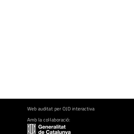
Web auditat per OJD interactiva
Amb la col·laboració: