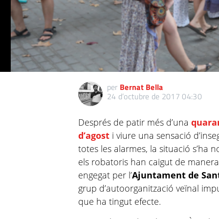
per
Bernat Bella
24 d’octubre de 2017 04:30
Després de patir més d’una
quara
d’agost
i viure una sensació d’inse
totes les alarmes, la situació s’ha 
els robatoris han caigut de manera 
engegat per l’
Ajuntament de San
grup d’autoorganització veïnal imp
que ha tingut efecte.