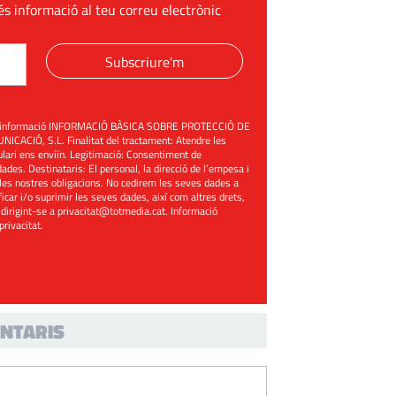
és informació al teu correu electrònic
Subscriure'm
üent informació INFORMACIÓ BÀSICA SOBRE PROTECCIÓ DE
ACIÓ, S.L. Finalitat del tractament: Atendre les
mulari ens enviïn. Legitimació: Consentiment de
ades. Destinataris: El personal, la direcció de l’empesa i
les nostres obligacions. No cedirem les seves dades a
ificar i/o suprimir les seves dades, així com altres drets,
 dirigint-se a
privacitat@totmedia.cat
. Informació
 privacitat
.
NTARIS