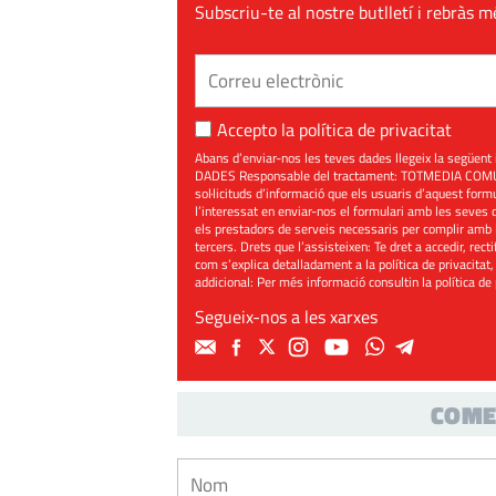
Subscriu-te al nostre butlletí i rebràs m
Accepto la
política de privacitat
Abans d’enviar-nos les teves dades llegeix la seg
DADES Responsable del tractament: TOTMEDIA COMUNIC
sol·licituds d’informació que els usuaris d’aquest for
l’interessat en enviar-nos el formulari amb les seves d
els prestadors de serveis necessaris per complir amb 
tercers. Drets que l’assisteixen: Te dret a accedir, rect
com s’explica detalladament a la política de privacitat,
addicional: Per més informació consultin la
política de
Segueix-nos a les xarxes
COME