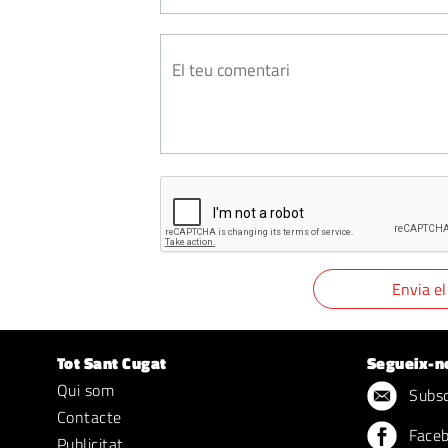
Tot Sant Cugat
Segueix-n
Qui som
Subscr
Contacte
Face
Publicitat