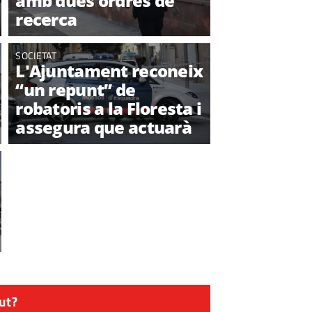
amb dues ordres de
recerca
SOCIETAT
L'Ajuntament reconeix
“un repunt” de
robatoris a la Floresta i
assegura que actuarà
ut?