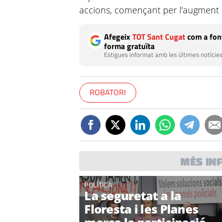
accions, començant per l'augment d
Afegeix
TOT Sant Cugat
com a font
forma gratuïta
Estigues informat amb les últimes notícies
ROBATORI
MÉS IN
POLÍTICA
La seguretat a la
Floresta i les Planes