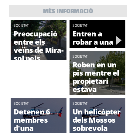
MÉS INFORMACIÓ
SOCIETAT
SOCIETAT
Preocupació
Entren a
entre els
robar a una
veïns de Mira-
casa al
sol pels
passeig de
SOCIETAT
Roben en un
robatoris al
l'Havana
pis mentre el
barri
propietari
estava
amagat i un
SOCIETAT
lladre acaba
SOCIETAT
Detenen 6
Un helicòpter
detingut
membres
dels Mossos
d'una
sobrevola