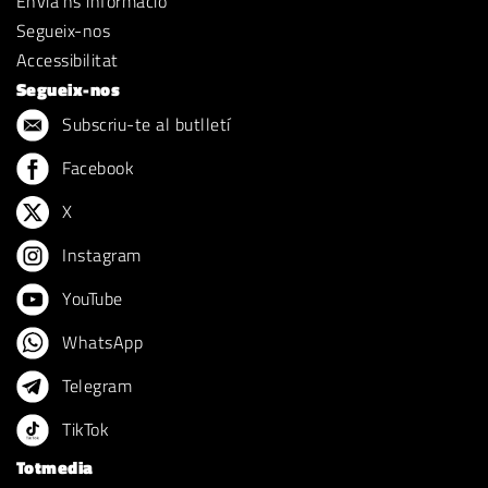
Envia'ns informació
Segueix-nos
Accessibilitat
Segueix-nos
Subscriu-te al butlletí
Facebook
X
Instagram
YouTube
WhatsApp
Telegram
TikTok
Totmedia