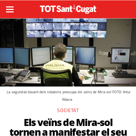
La seguretat davant dels robatoris preocupa els veïns de Mira-sol FOTO: Artur
Ribera
SOCIETAT
Els veïns de Mira-sol
tornen a manifestar el seu