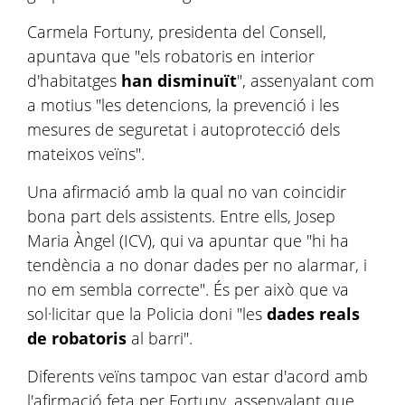
Carmela
Fortuny, presidenta del Consell,
apuntava que "els robatoris en interior
d'habitatges
han disminuït
", assenyalant com
a motius "les detencions, la prevenció i les
mesures de seguretat i autoprotecció dels
mateixos veïns".
Una afirmació amb la qual no van coincidir
bona part dels assistents. Entre ells, Josep
Maria Àngel (ICV), qui va apuntar que "hi ha
tendència a no donar dades per no alarmar, i
no em sembla correcte". És per això que va
sol·licitar que la Policia doni "les
dades reals
de robatoris
al barri".
Diferents veïns tampoc van estar d'acord amb
l'afirmació feta per Fortuny, assenyalant que