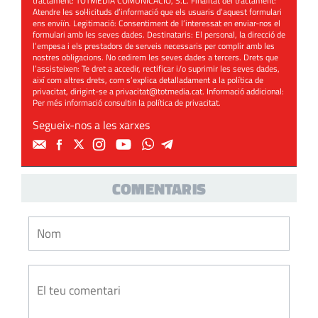
tractament: TOTMEDIA COMUNICACIÓ, S.L. Finalitat del tractament:
Atendre les sol·licituds d’informació que els usuaris d’aquest formulari
ens enviïn. Legitimació: Consentiment de l’interessat en enviar-nos el
formulari amb les seves dades. Destinataris: El personal, la direcció de
l’empesa i els prestadors de serveis necessaris per complir amb les
nostres obligacions. No cedirem les seves dades a tercers. Drets que
l’assisteixen: Te dret a accedir, rectificar i/o suprimir les seves dades,
així com altres drets, com s’explica detalladament a la política de
privacitat, dirigint-se a
privacitat@totmedia.cat
. Informació addicional:
Per més informació consultin la
política de privacitat
.
Segueix-nos a les xarxes
COMENTARIS