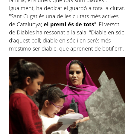
família; ens uneix que tots som diables".
Igualment, ha dedicat el guardó a tota la ciutat.
"Sant Cugat és una de les ciutats més actives
de Catalunya;
el premi és de tots
". El versot
de Diables ha ressonat a la sala. "Diable en sóc
d'aquest ball; diable en sóc i en seré; més
m'estimo ser diable, que aprenent de botifler!".