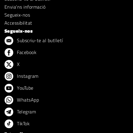
Envia'ns informació
Segueix-nos
Accessibilitat
Segueix-nos
Subscriu-te al butlletí
Facebook
X
Instagram
YouTube
WhatsApp
Telegram
TikTok