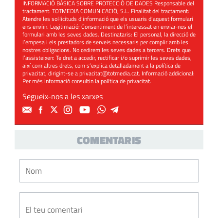
INFORMACIÓ BÀSICA SOBRE PROTECCIÓ DE DADES Responsable del
tractament: TOTMEDIA COMUNICACIÓ, S.L. Finalitat del tractament:
Atendre les sol·licituds d’informació que els usuaris d’aquest formulari
ens enviïn. Legitimació: Consentiment de l’interessat en enviar-nos el
formulari amb les seves dades. Destinataris: El personal, la direcció de
l’empesa i els prestadors de serveis necessaris per complir amb les
nostres obligacions. No cedirem les seves dades a tercers. Drets que
l’assisteixen: Te dret a accedir, rectificar i/o suprimir les seves dades,
així com altres drets, com s’explica detalladament a la política de
privacitat, dirigint-se a
privacitat@totmedia.cat
. Informació addicional:
Per més informació consultin la
política de privacitat
.
Segueix-nos a les xarxes
COMENTARIS