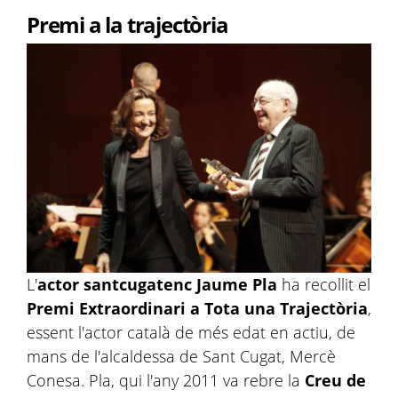
Premi a la trajectòria
L'
actor santcugatenc Jaume Pla
ha recollit el
Premi Extraordinari a Tota una Trajectòria
,
essent l'actor català de més edat en actiu, de
mans de l'alcaldessa de Sant Cugat, Mercè
Conesa. Pla, qui l'any 2011 va rebre la
Creu de