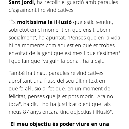
Sant Jordi,
ha recollit el guardó amb paraules
d'agraïment i reivindicatives.
"És
moltíssima la il·lusió
que estic sentint,
sobretot en el moment en què ens trobem
socialment", ha apuntat. "Penses que en la vida
hi ha moments com aquest en què et trobes
envoltat de la gent que estimes i que t'estimen"
i que fan que "valguin la pena", ha afegit.
També ha tingut paraules reivindicatives
aprofitant una frase del seu últim text en
què fa al·lusió al fet que, en un moment de
felicitat, penses que ja et pots morir. "Ara no
toca", ha dit. I ho ha justificat dient que "als
meus 87 anys encara tinc objectius i il·lusió".
"
El meu objectiu és poder viure en una