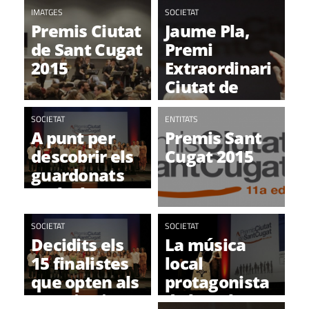
IMATGES
SOCIETAT
Premis Ciutat
Jaume Pla,
de Sant Cugat
Premi
2015
Extraordinari
Ciutat de
Sant Cugat a
SOCIETAT
Tota una
ENTITATS
A punt per
Premis Sant
Trajectòria
descobrir els
Cugat 2015
guardonats
amb els
Premis Ciutat
de Sant Cugat
SOCIETAT
SOCIETAT
Decidits els
La música
15 finalistes
local
que opten als
protagonista
Premis Ciutat
de la Gala