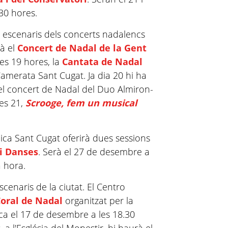
30 hores.
s escenaris dels concerts nadalencs
rà el
Concert de Nadal de la Gent
 les 19 hores, la
Cantata de Nadal
Camerata
Sant Cugat. Ja dia 20 hi ha
 el concert de Nadal del Duo
Almiron
-
res 21,
Scrooge, fem un musical
nica Sant Cugat oferirà dues sessions
i Danses
. Serà el 27 de desembre a
a hora.
scenaris de la ciutat. El
Centro
Coral de Nadal
organitzat per la
ca el 17 de desembre a les 18.30