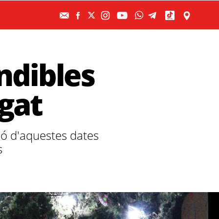
ndibles
ugat
ció d'aquestes dates
s