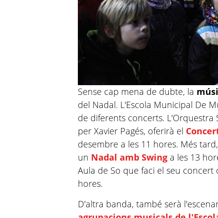
Sense cap mena de dubte, la
mús
del Nadal. L'Escola Municipal De Mú
de diferents concerts. L'Orquestra 
per Xavier
Pagés
, oferirà el
Concer
desembre a les 11 hores. Més tard,
un
Nadal amb Swing
a les 13 hor
Aula de So que faci el seu concert
hores.
D'altra banda, també serà l'escenar
agrupacions musicals de l'Escol