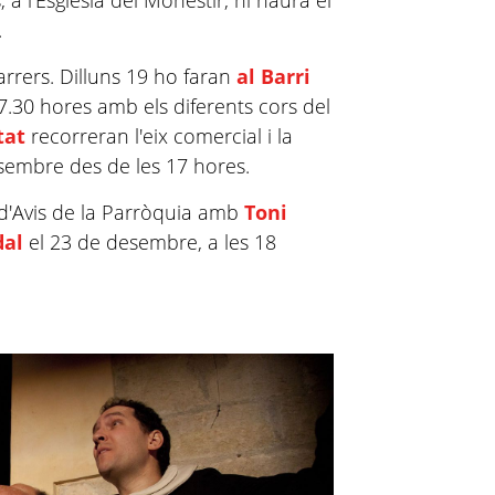
, a l'Església del Monestir, hi haurà el
.
arrers. Dilluns 19 ho faran
al Barri
17.30 hores amb els diferents cors del
tat
recorreran l'eix comercial i la
sembre des de les 17 hores.
 d'Avis de la Parròquia amb
Toni
dal
el 23 de desembre, a les 18