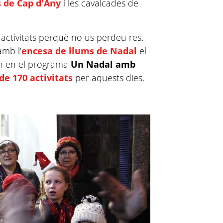
 de Cap d'Any
i les cavalcades de
 activitats perquè no us perdeu res.
amb l'
encesa de llums de Nadal
el
en en el programa
Un Nadal amb
de 170 activitats
per aquests dies.