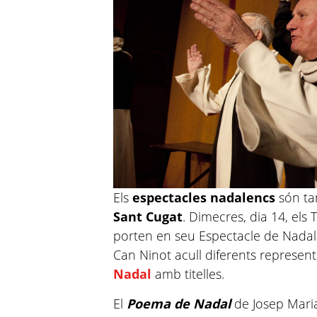
Els
espectacles nadalencs
són ta
Sant Cugat
. Dimecres, dia 14, els T
porten en
seu
Espectacle de Nadal 
Can Ninot acull diferents represen
Nadal
amb titelles.
El
Poema de Nadal
de Josep Mar