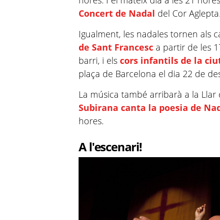
hores. I el mateix dia a les 21 hores
Concert de Nadal
del Cor
Aglepta
Igualment, les nadales tornen als c
de Sant Francesc
a partir de les 
barri, i els
cors infantils de la ciu
plaça de Barcelona el dia 22 de de
La música també arribarà a la Llar
Subirana canta la poesia de Na
hores.
A l'escenari!