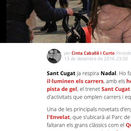
per
Cinta Caballé i Curto
Periodi
13 de desembre de 2016 23:50
Sant Cugat
ja respira
Nadal
. Ho 
il·luminen els carrers
, amb els
h
pista de gel
, el trenet
Sant Cugat
d'activitats que omplen carrers i 
Una de les principals novetats d'e
l'Envelat
, que s'ubicarà al Parc d
faltaran els grans clàssics com el
Q