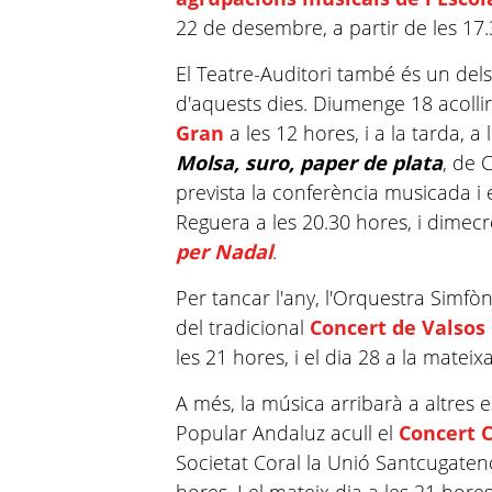
22 de desembre, a partir de les 17.
El Teatre-Auditori també és un del
d'aquests dies. Diumenge 18 acolli
Gran
a les 12 hores, i a la tarda, a
Molsa, suro, paper de plata
, de
prevista la conferència musicada i
Reguera a les 20.30 hores, i dimec
per Nadal
.
Per tancar l'any, l'Orquestra Simfò
del tradicional
Concert de Valsos 
les 21 hores, i el dia 28 a la mateix
A més, la música arribarà a altres e
Popular
Andaluz
acull el
Concert 
Societat Coral la Unió Santcugaten