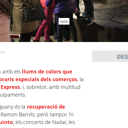
nadal
sta
DE
fa amb els
llums de colors que
oraris especials dels comerços
, la
 Express
, i, sobretot, amb multitud
equipaments.
nguany és la
recuperació de
e Ramon Barnils, però tampoc hi
uinto
, els concerts de Nadal, les