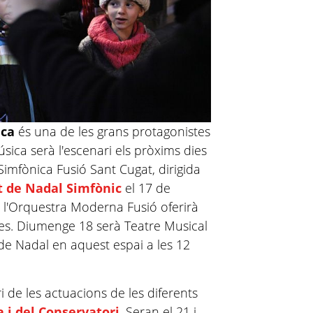
ica
és una de les grans protagonistes
sica serà l'escenari els pròxims dies
Simfònica Fusió Sant Cugat, dirigida
t de Nadal Simfònic
el 17 de
 l'Orquestra Moderna Fusió oferirà
es. Diumenge 18 serà Teatre Musical
 de Nadal en aquest espai a les 12
i de les actuacions de les diferents
a i del Conservatori
. Seran el 21 i