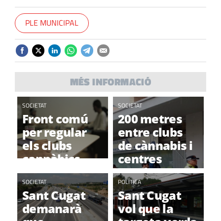
PLE MUNICIPAL
MÉS INFORMACIÓ
SOCIETAT
SOCIETAT
Front comú
200 metres
per regular
entre clubs
els clubs
de cànnabis i
cannàbics
centres
escolars,
SOCIETAT
sanitaris i
POLÍTICA
Sant Cugat
Sant Cugat
esportius
demanarà
vol que la